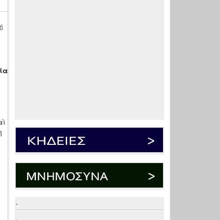
ή
ία
αὶ
η
.
.