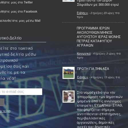
Προστασία του Δήμου
θήστε μας στο Twitter
Σοφάδων με 300.000 ευρώ
υθήστε μας στο Facebook
Ειδήσεις
-
2 ημέρες 23 ώρες
πιο
πριν
ολουθείστε μας μέσω Mail
ΠΡΟΓΡΑΜΜΑ ΙΕΡΩΝ
ΑΚΟΛΟΥΘΙΩΝ ΜΗΝΟΣ
ΑΥΓΟΥΣΤΟΥ ΙΕΡΑΣ ΜΟΝΗΣ
τικό Δελτίο
ΠΕΤΡΑΣ ΚΑΤΑΦΥΓΙΟΥ
ΑΓΡΑΦΩΝ
ίτε στο τακτικό
τικό δελτίο μέσω
Κοινωνικά
-
4 ημέρες 3 ώρες
πιο
πριν
κτρονικού
μείου σας και
ΠΡΩΤΗ ΓΙΑ ΤΗΝ ΑΣΑ
θείτε με τα
Ειδήσεις
-
4 ημέρες 13 ώρες
πιο
ία νέα!
πριν
Στο νομοσχέδιο για την
απορρόφηση των δημοτικών
φορέων από τις ανώνυμες
εταιρείες ΕΥΔΑΠ και ΕΥΑΘ,
που ψηφίζεται σήμερα,
α τεύχη
αντιτίθενται επιστήμονες,
περιβαλλοντικές
οργανώσεις, δημοτικές
αρχές και δημοτικές