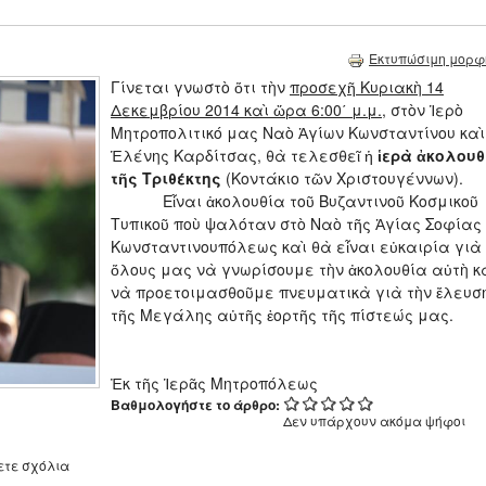
Εκτυπώσιμη μορφ
Γίνεται γνωστὸ ὅτι τὴν
προσεχῆ Κυριακὴ 14
Δεκεμβρίου 2014 καὶ ὥρα 6:00΄ μ.μ.
, στὸν Ἱερὸ
Μητροπολιτικό μας Ναὸ Ἁγίων Κωνσταντίνου καὶ
Ἑλένης Καρδίτσας, θὰ τελεσθεῖ ἡ
ἱερὰ ἀκολουθ
τῆς Τριθέκτης
(Κοντάκιο τῶν Χριστουγέννων).
Εἶναι ἀκολουθία τοῦ Βυζαντινοῦ Κοσμικοῦ
Τυπικοῦ ποὺ ψαλόταν στὸ Ναὸ τῆς Ἁγίας Σοφίας
Κωνσταντινουπόλεως καὶ θὰ εἶναι εὐκαιρία γιὰ
ὅλους μας νὰ γνωρίσουμε τὴν ἀκολουθία αὐτὴ κ
νὰ προετοιμασθοῦμε πνευματικὰ γιὰ τὴν ἔλευσ
τῆς Μεγάλης αὐτῆς ἑορτῆς τῆς πίστεώς μας.
Ἐκ τῆς Ἱερᾶς Μητροπόλεως
Βαθμολογήστε το άρθρο:
Δεν υπάρχουν ακόμα ψήφοι
ετε σχόλια