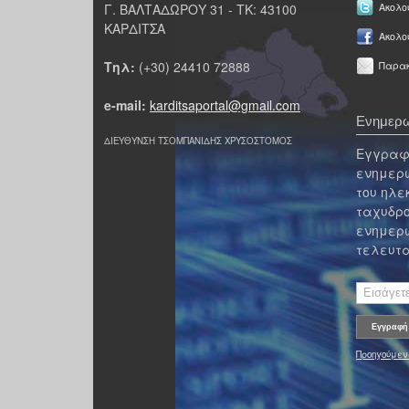
Γ. ΒΑΛΤΑΔΩΡΟΥ 31 - ΤΚ: 43100
Ακολου
ΚΑΡΔΙΤΣΑ
Ακολο
Τηλ:
(+30) 24410 72888
Παρακ
e-mail:
karditsaportal@gmail.com
Ενημερω
ΔΙΕΥΘΥΝΣΗ ΤΣΟΜΠΑΝΙΔΗΣ ΧΡΥΣΟΣΤΟΜΟΣ
Εγγραφε
ενημερω
του ηλε
ταχυδρο
ενημερω
τελευτα
Προηγούμεν