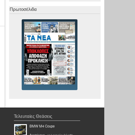
Πρωτοσέλιδα
Τελευταίες Θεάσεις
BMW M4 Coupe
Αυτοκίνητο
- τελευταία θέαση