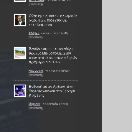
[timestamp]
Ούτε εμείς, ούτε ο ελληνικός
λαός θα αποδεχθούμε
τετελεσμένα
Απόψεις
- τελευταία θέαση
[timestamp]
Βανδαλισμοί στο υπαίθριο
θέατρο Μητρόπολης.Στην
αποκατάσταση των φθορών
προχωρά ο ΔΟΠΑΚ
Κοινωνικά
- τελευταία θέαση
[timestamp]
Ενθουσίασαν Αρβανιτάκη-
Πορτοκάλογλου στο θέατρο
Κτιμένης
Magazino
- τελευταία θέαση
[timestamp]