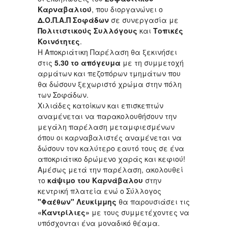
Καρναβαλιού
, που διοργανώνει ο
Δ.Ο.Π.Α.Π Σοφάδων
σε συνεργασία με
Πολιτιστικούς Συλλόγους
και
Τοπικές
Κοινότητες
.
Η Αποκριάτικη Παρέλαση θα ξεκινήσει
στις
5.30 το απόγευμα
με τη συμμετοχή
αρμάτων και πεζοπόρων τμημάτων που
θα δώσουν ξεχωριστό χρώμα στην πόλη
των Σοφάδων.
Χιλιάδες κατοίκων και επισκεπτών
αναμένεται να παρακολουθήσουν την
μεγάλη παρέλαση μεταμφιεσμένων
όπου οι καρναβαλιστές αναμένεται να
δώσουν τον καλύτερο εαυτό τους σε ένα
αποκριάτικο δρώμενο χαράς και κεφιού!
Αμέσως μετά την παρέλαση, ακολουθεί
το
κάψιμο του Καρνάβαλου
στην
κεντρική πλατεία ενώ ο Σύλλογος
"Φαέθων" Λευκίμμης
θα παρουσιάσει τις
«Καντρίλιες»
με τους συμμετέχοντες να
υπόσχονται ένα μοναδικό θέαμα.