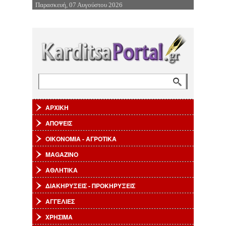
Παρασκευή, 07 Αυγούστου 2026
Επιστροφή στην Πλοήγηση
Αναζήτηση
Φόρμα αναζήτησης
ΑΡΧΙΚΗ
ΑΠΟΨΕΙΣ
ΟΙΚΟΝΟΜΙΑ - ΑΓΡΟΤΙΚΑ
MAGAZINO
ΑΘΛΗΤΙΚΑ
ΔΙΑΚΗΡΥΞΕΙΣ - ΠΡΟΚΗΡΥΞΕΙΣ
ΑΓΓΕΛΙΕΣ
ΧΡΗΣΙΜΑ