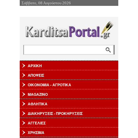
Σάββατο, 08 Αυγούστου 2026
Επιστροφή στην Πλοήγηση
Αναζήτηση
Φόρμα αναζήτησης
ΑΡΧΙΚΗ
ΑΠΟΨΕΙΣ
ΟΙΚΟΝΟΜΙΑ - ΑΓΡΟΤΙΚΑ
MAGAZINO
ΑΘΛΗΤΙΚΑ
ΔΙΑΚΗΡΥΞΕΙΣ - ΠΡΟΚΗΡΥΞΕΙΣ
ΑΓΓΕΛΙΕΣ
ΧΡΗΣΙΜΑ