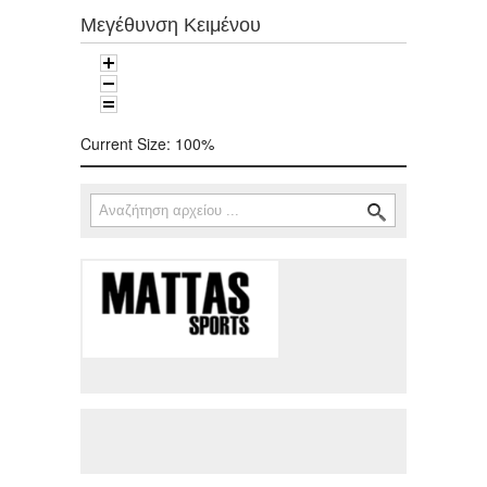
Μεγέθυνση Κειμένου
Current Size:
100%
Αναζήτηση
Φόρμα αναζήτησης