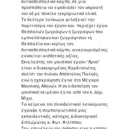
δυτικοθεσσαλικό κάμπο, σε μια
προσπάθεια να εφοδιάσει τον ακροατή
του cd με ποικίλο τεκμηριωτικό υλικό.
Το δεύτερο λεύκωμα φιλοξενεί την
παρτιτούρα του έργου και περιέχει έργα
Θεσσαλών ζωγράφων ή ζωγράφων που
εμπνεύστηκαν και ζωγράφισαν τη
Θεσσαλία και κυρίως τον
δυτικοθεσσαλικό κάμπο, αναγνωρισμένης
εννοείται αισθητικής αξίας.
Εκτελεστής του μουσικού έργου “Άρνη”
είναι ο διακεκριμένος Καρδιτσιώτης
σολίστ του πιάνου Απόστολος Παληός,
ενώ η ηχογράφηση έγινε στο Μέγαρο
Μουσικής Αθηνών. Η σελιδοποίηση του
μουσικού κειμένου έγινε από τον κ. Δημ.
Μίχα.
Τα κείμενα του συνοδευτικού λευκώματος
έγραψε η συμπατριώτισσά μας
εκπαιδευτικός, κάτοχος Διδακτορικού
διπλώματος κ. Φωτ. Φιλίππου.
Την επιμέλεια της έκδοσης είχε η επίσης