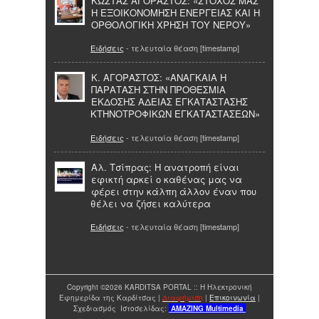
ΚΩΣΤΑΣ ΑΓΟΡΑΣΤΟΣ: «ΣΤΟΧΟΣ ΜΑΣ
Η ΕΞΟΙΚΟΝΟΜΗΣΗ ΕΝΕΡΓΕΙΑΣ ΚΑΙ Η
ΟΡΘΟΛΟΓΙΚΗ ΧΡΗΣΗ ΤΟΥ ΝΕΡΟΥ»
Ειδήσεις
- τελευταία θέαση [timestamp]
Κ. ΑΓΟΡΑΣΤΟΣ: «ΑΝΑΓΚΑΙΑ Η
ΠΑΡΑΤΑΣΗ ΣΤΗΝ ΠΡΟΘΕΣΜΙΑ
ΕΚΔΟΣΗΣ ΑΔΕΙΑΣ ΕΓΚΑΤΑΣΤΑΣΗΣ
ΚΤΗΝΟΤΡΟΦΙΚΩΝ ΕΓΚΑΤΑΣΤΑΣΕΩΝ»
Ειδήσεις
- τελευταία θέαση [timestamp]
Αλ. Τσίπρας: Η ανατροπή είναι
εφικτή αρκεί ο καθένας μας να
φέρει στην κάλπη άλλον έναν που
θέλει να ζήσει καλύτερα
Ειδήσεις
- τελευταία θέαση [timestamp]
Copyright ©2026 KARDITSA PORTAL :: Η Ηλεκτρονική
Εφημερίδα της Καρδίτσας |
Διαφήμιση
|
Επικοινωνία
|
Σχεδιασμός Ιστοσελίδας:
AMAZING
Multimedia