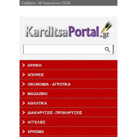
Σάββατο, 08 Αυγούστου 2026
Επιστροφή στην Πλοήγηση
Αναζήτηση
Φόρμα αναζήτησης
ΑΡΧΙΚΗ
ΑΠΟΨΕΙΣ
ΟΙΚΟΝΟΜΙΑ - ΑΓΡΟΤΙΚΑ
MAGAZINO
ΑΘΛΗΤΙΚΑ
ΔΙΑΚΗΡΥΞΕΙΣ - ΠΡΟΚΗΡΥΞΕΙΣ
ΑΓΓΕΛΙΕΣ
ΧΡΗΣΙΜΑ