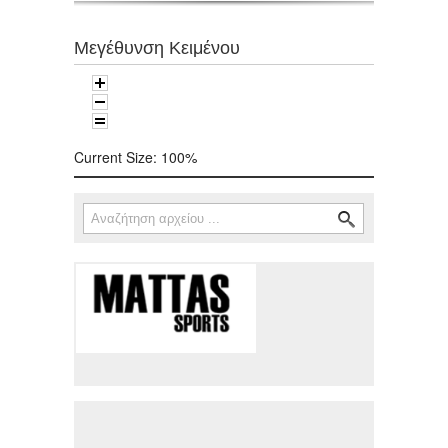
Μεγέθυνση Κειμένου
Current Size:
100%
Αναζήτηση
Φόρμα αναζήτησης