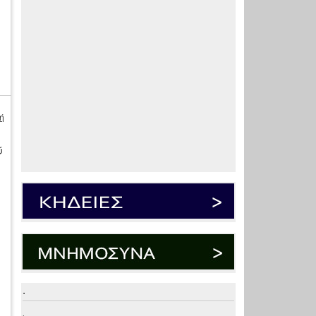
ή
ύ
.
.