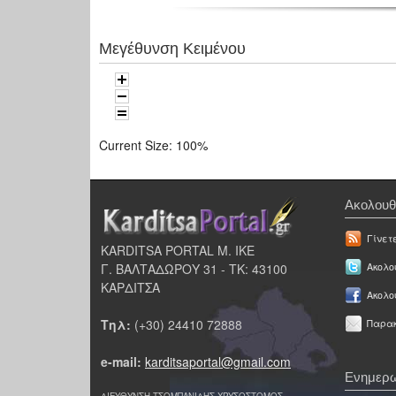
Μεγέθυνση Κειμένου
Current Size:
100%
Ακολουθ
Γίνετ
KARDITSA PORTAL Μ. ΙΚΕ
Γ. ΒΑΛΤΑΔΩΡΟΥ 31 - ΤΚ: 43100
Ακολου
ΚΑΡΔΙΤΣΑ
Ακολο
Τηλ:
(+30) 24410 72888
Παρακ
e-mail:
karditsaportal@gmail.com
Ενημερω