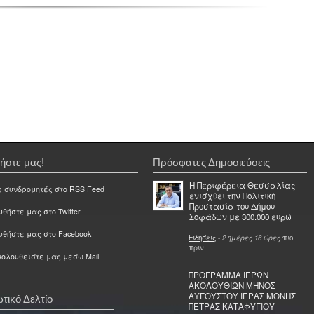
ήστε μας!
Πρόσφατες Δημοσιεύσεις
Η Περιφέρεια Θεσσαλίας
ε συνδρομητές στο RSS Feed
ενισχύει την Πολιτική
Προστασία του Δήμου
θήστε μας στο Twitter
Σοφάδων με 300.000 ευρώ
υθήστε μας στο Facebook
Ειδήσεις
-
2 ημέρες 16 ώρες
πιο
πριν
ολουθείστε μας μέσω Mail
ΠΡΟΓΡΑΜΜΑ ΙΕΡΩΝ
ΑΚΟΛΟΥΘΙΩΝ ΜΗΝΟΣ
ΑΥΓΟΥΣΤΟΥ ΙΕΡΑΣ ΜΟΝΗΣ
τικό Δελτίο
ΠΕΤΡΑΣ ΚΑΤΑΦΥΓΙΟΥ