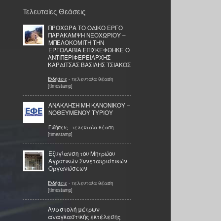
Τελευταίες Θεάσεις
ΠΡΟΧΩΡΑ ΤΟ ΟΔΙΚΟ ΕΡΓΟ
ΠΑΡΑΚΑΜΨΗ ΝΕΟΧΩΡΙΟΥ –
ΜΠΕΛΟΚΟΜΙΤΗ ΤΗΝ
ΕΡΓΟΛΑΒΙΑ ΕΠΙΣΚΕΦΘΗΚΕ Ο
ΑΝΤΙΠΕΡΙΦΕΡΕΙΑΡΧΗΣ
ΚΑΡΔΙΤΣΑΣ ΒΑΣΙΛΗΣ ΤΣΙΑΚΟΣ
Ειδήσεις
- τελευταία θέαση
[timestamp]
ΑΝΑΚΛΗΣΗ ΜΗ ΚΑΝΟΝΙΚΟΥ –
ΝΟΘΕΥΜΕΝΟΥ ΤΥΡΙΟΥ
Ειδήσεις
- τελευταία θέαση
[timestamp]
Εξυγίανση του Μητρώου
Αγροτικών Συνεταιριστικών
Οργανώσεων
Ειδήσεις
- τελευταία θέαση
[timestamp]
Αναστολή μέτρων
αναγκαστικής εκτέλεσης