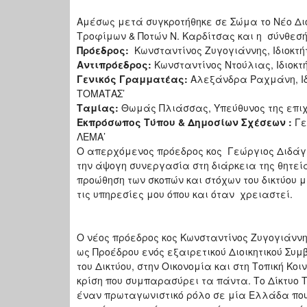
Αμέσως μετά συγκροτήθηκε σε Σώμα το Νέο Διο
Τροφίμων & Ποτών Ν. Καρδίτσας και η σύνθεσή 
Πρόεδρος:
Κωνσταντίνος Ζυγογιάννης, Ιδιοκτή
Αντιπρόεδρος:
Κωνσταντίνος Ντούλιας, Ιδιοκτ
Γενικός Γραμματέας:
Αλεξάνδρα Ραχμάνη, Ιδ
ΤΟΜΑΤΑΣ’
Ταμίας:
Θωμάς Πλιάσσας, Υπεύθυνος της επι
Εκπρόσωπος Τύπου & Δημοσίων Σχέσεων :
Γε
ΛΕΜΑ’
Ο απερχόμενος πρόεδρος κος Γεώργιος Διδάγγ
την άψογη συνεργασία στη διάρκεια της θητεί
προώθηση των σκοπών και στόχων του δικτύου μ
τις υπηρεσίες μου όπου και όταν χρειαστεί.
Ο νέος πρόεδρος κος Κωνσταντίνος Ζυγογιάννη
ως Προέδρου ενός εξαιρετικού Διοικητικού Συ
του Δικτύου, στην Οικονομία και στη Τοπική Κ
κρίση που συμπαρασύρει τα πάντα. Το Δίκτυο 
έναν πρωταγωνιστικό ρόλο σε μία Ελλάδα πο