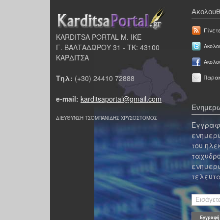
Ακολουθ
Γίνετ
KARDITSA PORTAL Μ. ΙΚΕ
Γ. ΒΑΛΤΑΔΩΡΟΥ 31 - ΤΚ: 43100
Ακολου
ΚΑΡΔΙΤΣΑ
Ακολο
Τηλ:
(+30) 24410 72888
Παρακ
e-mail:
karditsaportal@gmail.com
Ενημερω
ΔΙΕΥΘΥΝΣΗ ΤΣΟΜΠΑΝΙΔΗΣ ΧΡΥΣΟΣΤΟΜΟΣ
Εγγραφε
ενημερω
του ηλε
ταχυδρο
ενημερω
τελευτα