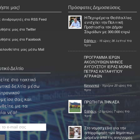
ήστε μας!
Πρόσφατες Δημοσιεύσεις
Η Περιφέρεια Θεσσαλίας
ε συνδρομητές στο RSS Feed
ενισχύει την Πολιτική
Προστασία του Δήμου
θήστε μας στο Twitter
Σοφάδων με 300.000 ευρώ
υθήστε μας στο Facebook
Ειδήσεις
-
16 ώρες 36 λεπτά
πιο
πριν
ολουθείστε μας μέσω Mail
ΠΡΟΓΡΑΜΜΑ ΙΕΡΩΝ
ΑΚΟΛΟΥΘΙΩΝ ΜΗΝΟΣ
ΑΥΓΟΥΣΤΟΥ ΙΕΡΑΣ ΜΟΝΗΣ
τικό Δελτίο
ΠΕΤΡΑΣ ΚΑΤΑΦΥΓΙΟΥ
ΑΓΡΑΦΩΝ
ίτε στο τακτικό
τικό δελτίο μέσω
Κοινωνικά
-
1ημέρα 20 ώρες
πιο
πριν
κτρονικού
μείου σας και
ΠΡΩΤΗ ΓΙΑ ΤΗΝ ΑΣΑ
θείτε με τα
Ειδήσεις
-
2 ημέρες 7 ώρες
πιο
ία νέα!
πριν
Στο νομοσχέδιο για την
απορρόφηση των δημοτικών
φορέων από τις ανώνυμες