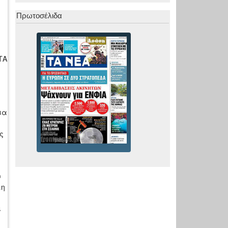
Πρωτοσέλιδα
ΤΑ
ια
ς
υ
λη
ι