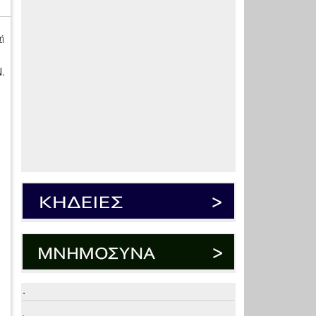
ή
.
.
.