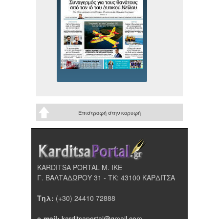
Επιστροφή στην κορυφή
KARDITSA PORTAL Μ. ΙΚΕ
Γ. ΒΑΛΤΑΔΩΡΟΥ 31 - ΤΚ: 43100 ΚΑΡΔΙΤΣΑ
Τηλ:
(+30) 24410 72888
e-mail:
karditsaportal@gmail.com