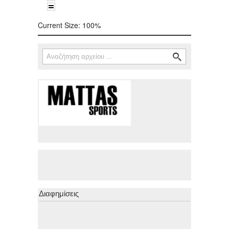
Current Size:
100%
Αναζήτηση
Φόρμα αναζήτησης
Διαφημίσεις