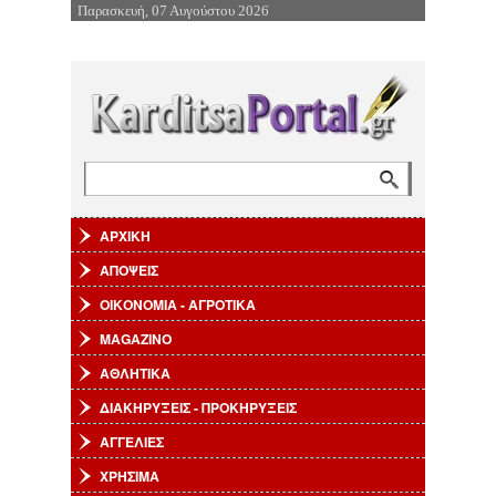
Παρασκευή, 07 Αυγούστου 2026
Επιστροφή στην Πλοήγηση
Αναζήτηση
Φόρμα αναζήτησης
ΑΡΧΙΚΗ
ΑΠΟΨΕΙΣ
ΟΙΚΟΝΟΜΙΑ - ΑΓΡΟΤΙΚΑ
MAGAZINO
ΑΘΛΗΤΙΚΑ
ΔΙΑΚΗΡΥΞΕΙΣ - ΠΡΟΚΗΡΥΞΕΙΣ
ΑΓΓΕΛΙΕΣ
ΧΡΗΣΙΜΑ