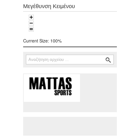
Μεγέθυνση Κειμένου
Current Size:
100%
Αναζήτηση
Φόρμα αναζήτησης