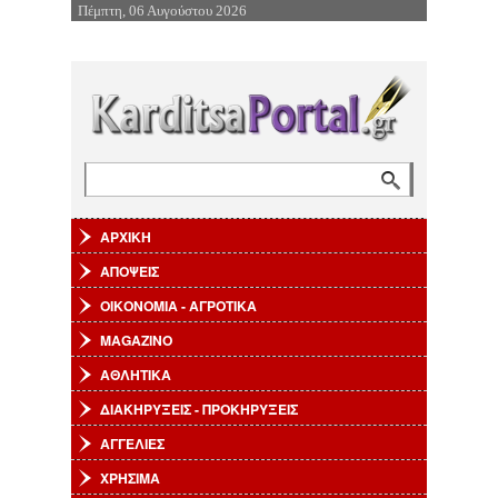
Πέμπτη, 06 Αυγούστου 2026
Επιστροφή στην Πλοήγηση
Αναζήτηση
Φόρμα αναζήτησης
ΑΡΧΙΚΗ
ΑΠΟΨΕΙΣ
ΟΙΚΟΝΟΜΙΑ - ΑΓΡΟΤΙΚΑ
MAGAZINO
ΑΘΛΗΤΙΚΑ
ΔΙΑΚΗΡΥΞΕΙΣ - ΠΡΟΚΗΡΥΞΕΙΣ
ΑΓΓΕΛΙΕΣ
ΧΡΗΣΙΜΑ