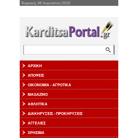
Κυριακή, 09 Αυγούστου 2026
Επιστροφή στην Πλοήγηση
Αναζήτηση
Φόρμα αναζήτησης
ΑΡΧΙΚΗ
ΑΠΟΨΕΙΣ
ΟΙΚΟΝΟΜΙΑ - ΑΓΡΟΤΙΚΑ
MAGAZINO
ΑΘΛΗΤΙΚΑ
ΔΙΑΚΗΡΥΞΕΙΣ - ΠΡΟΚΗΡΥΞΕΙΣ
ΑΓΓΕΛΙΕΣ
ΧΡΗΣΙΜΑ