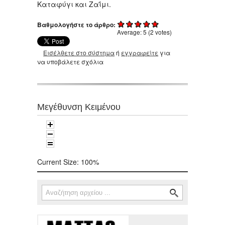
Καταφύγι και Ζαΐμι.
Βαθμολογήστε το άρθρο:
Average:
5
(
2
votes)
Εισέλθετε στο σύστημα
ή
εγγραφείτε
για
να υποβάλετε σχόλια
Μεγέθυνση Κειμένου
Current Size:
100%
Αναζήτηση
Φόρμα αναζήτησης