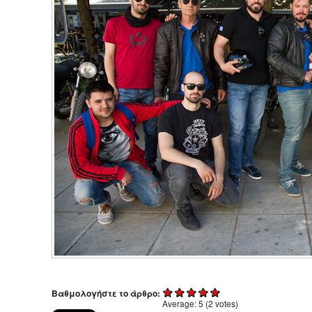
Βαθμολογήστε το άρθρο:
Average:
5
(
2
votes)