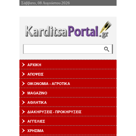
Σάββατο, 08 Αυγούστου 2026
Επιστροφή στην Πλοήγηση
Αναζήτηση
Φόρμα αναζήτησης
ΑΡΧΙΚΗ
ΑΠΟΨΕΙΣ
ΟΙΚΟΝΟΜΙΑ - ΑΓΡΟΤΙΚΑ
MAGAZINO
ΑΘΛΗΤΙΚΑ
ΔΙΑΚΗΡΥΞΕΙΣ - ΠΡΟΚΗΡΥΞΕΙΣ
ΑΓΓΕΛΙΕΣ
ΧΡΗΣΙΜΑ