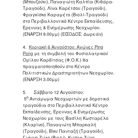
(Μπουζούκι), Παναγιώτη Καλπία (Κιθάρα-
Τραγούδι), Λίνα Καρέτσου (Τραγούδι),
Φραγκίσκο Καραμέτο (Βιολί-Τραγούδι)
στο Περιβαλλοντικό Κέντρο Εκπαίδευσης,
Έρευνας & Ενημέρωσης Νεοχωρίου.
(ΕΝΑΡΞΗ 9.00μμ) (ΕΙΣΟΔΟΣ: Δωρεάν)
4.
Κυριακή 6 Αυγούστου: Αγώνες Ping
Pong
με τη συμβολή του Φυσιολατρικού
Ομίλου Καρδίτσας (Φ.Ο.Κ.) θα
πραγματοποιηθούν στο Κέντρο
Πολιτιστικών Δραστηριοτήτων Νεοχωρίου.
(ΕΝΑΡΞΗ 3.00μμ)
5. Σάββατο 12 Αυγούστου:
ο
5
Αντάμωμα Νεοχωριτών με δημοτικά
τραγούδια στο Περιβαλλοντικό Κέντρο
Εκπαίδευσης, Έρευνας & Ενημέρωσης
Νεοχωρίου με τους Βασίλη Κωσταρέλο
(Κλαρίνο), Παναγιώτη Μπαρκαλή
(Τραγούδι), Βίκυ Πανταζή (Τραγούδι),
Γιάννη Ζώτο (Βιολί), Κώστα Ζώτο