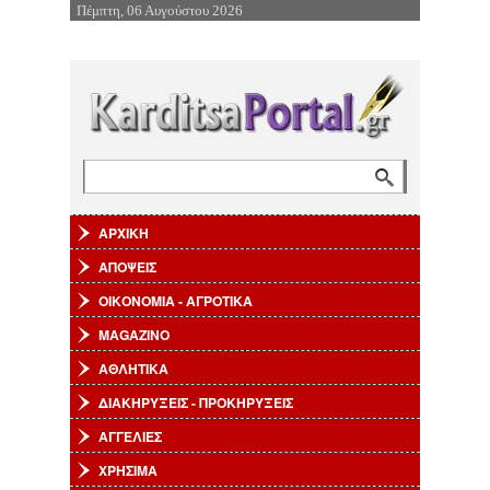
Πέμπτη, 06 Αυγούστου 2026
Επιστροφή στην Πλοήγηση
Αναζήτηση
Φόρμα αναζήτησης
ΑΡΧΙΚΗ
ΑΠΟΨΕΙΣ
ΟΙΚΟΝΟΜΙΑ - ΑΓΡΟΤΙΚΑ
MAGAZINO
ΑΘΛΗΤΙΚΑ
ΔΙΑΚΗΡΥΞΕΙΣ - ΠΡΟΚΗΡΥΞΕΙΣ
ΑΓΓΕΛΙΕΣ
ΧΡΗΣΙΜΑ