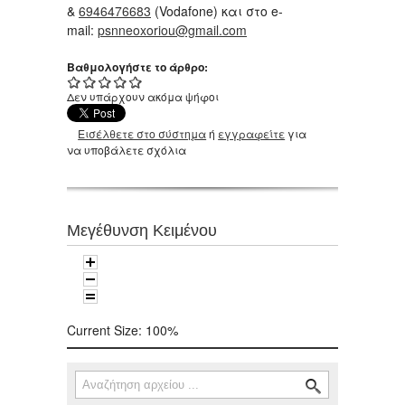
&
6946476683
(Vodafone) και στο e-
mail:
psnneoxoriou@gmail.com
Βαθμολογήστε το άρθρο:
Δεν υπάρχουν ακόμα ψήφοι
Εισέλθετε στο σύστημα
ή
εγγραφείτε
για
να υποβάλετε σχόλια
Μεγέθυνση Κειμένου
Current Size:
100%
Αναζήτηση
Φόρμα αναζήτησης