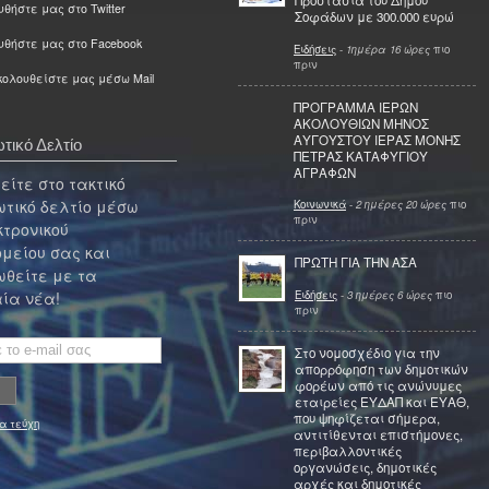
Προστασία του Δήμου
θήστε μας στο Twitter
Σοφάδων με 300.000 ευρώ
υθήστε μας στο Facebook
Ειδήσεις
-
1ημέρα 16 ώρες
πιο
πριν
ολουθείστε μας μέσω Mail
ΠΡΟΓΡΑΜΜΑ ΙΕΡΩΝ
ΑΚΟΛΟΥΘΙΩΝ ΜΗΝΟΣ
ΑΥΓΟΥΣΤΟΥ ΙΕΡΑΣ ΜΟΝΗΣ
τικό Δελτίο
ΠΕΤΡΑΣ ΚΑΤΑΦΥΓΙΟΥ
ΑΓΡΑΦΩΝ
ίτε στο τακτικό
τικό δελτίο μέσω
Κοινωνικά
-
2 ημέρες 20 ώρες
πιο
πριν
κτρονικού
μείου σας και
ΠΡΩΤΗ ΓΙΑ ΤΗΝ ΑΣΑ
θείτε με τα
Ειδήσεις
-
3 ημέρες 6 ώρες
πιο
ία νέα!
πριν
Στο νομοσχέδιο για την
απορρόφηση των δημοτικών
φορέων από τις ανώνυμες
εταιρείες ΕΥΔΑΠ και ΕΥΑΘ,
που ψηφίζεται σήμερα,
α τεύχη
αντιτίθενται επιστήμονες,
περιβαλλοντικές
οργανώσεις, δημοτικές
αρχές και δημοτικές