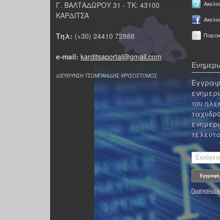
Γ. ΒΑΛΤΑΔΩΡΟΥ 31 - ΤΚ: 43100
Ακολου
ΚΑΡΔΙΤΣΑ
Ακολο
Τηλ:
(+30) 24410 72888
Παρακ
e-mail:
karditsaportal@gmail.com
Ενημερω
ΔΙΕΥΘΥΝΣΗ ΤΣΟΜΠΑΝΙΔΗΣ ΧΡΥΣΟΣΤΟΜΟΣ
Εγγραφε
ενημερω
του ηλε
ταχυδρο
ενημερω
τελευτα
Προηγούμεν