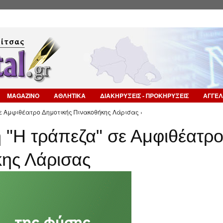
Επιστροφή στην Πλοήγηση
MAGAZINO
ΑΘΛΗΤΙΚΑ
ΔΙΑΚΗΡΥΞΕΙΣ - ΠΡΟΚΗΡΥΞΕΙΣ
ΑΓΓΕΛ
ε Αμφιθέατρο Δημοτικής Πινακοθήκης Λάρισας ›
 "Η τράπεζα" σε Αμφιθέατρ
κης Λάρισας