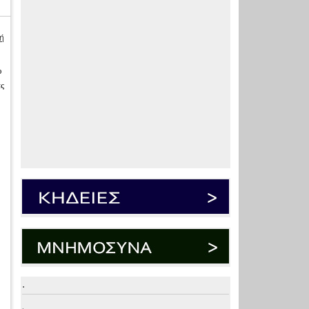
ή
υ
ας
.
.