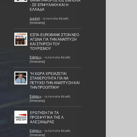
ΘΑΝΑΤΗΦΟΡΟΣ ΙΟΣ ΕΜΠΟΛΑ
- ΣΕ ΕΠΙΦΥΛΑΚΗ ΚΑΙ Η
ΕΛΛΑΔΑ
Διεθνή
- τελευταία θέαση
[timestamp]
ΕΣΠΑ-EUROBANK ΣΤΟΝ ΝΕΟ
ΑΓΩΝΑ ΓΙΑ ΤΗΝ ΑΝΑΠΤΥΞΗ
ΚΑΙ ΣΤΗΡΙΞΗ ΤΟΥ
ΤΟΥΡΙΣΜΟΥ
Ειδήσεις
- τελευταία θέαση
[timestamp]
"Η ΧΩΡΑ ΧΡΕΙΑΖΕΤΑΙ
ΣΤΑΘΕΡΟΤΗΤΑ ΓΙΑ ΝΑ
ΠΕΤΥΧΕΙ ΤΗΝ ΑΝΑΠΤΥΞΗ ΚΑΙ
ΤΗΝ ΠΡΟΟΠΤΙΚΗ"
Ειδήσεις
- τελευταία θέαση
[timestamp]
ΕΡΩΤΗΣΗ ΓΙΑ ΤΑ
ΠΡΟΣΦΥΓΙΚΑ ΤΗΣ Λ.
ΑΛΕΞΑΝΔΡΑΣ
Ειδήσεις
- τελευταία θέαση
[timestamp]