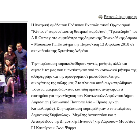
Εκτυπώσιμη μορφ
Η θεατρική ομάδα του Πρότυπου Εκπαιδευτικού Οργανισμού
“Κέντρον” παρουσίασε τη θεατρική παράσταση “Τραπεζαρία” το
A.R Gurnay στο αμφιθέατρο της Δημοτικής Πινακοθήκης Λάρισ
– Μουσείου Γ.Ι. Κατσίγρα την Παρασκευή 13 Απριλίου 2018 σε
σκηνοθεσία της Χριστίνας Ανδρέου.
Την παράσταση παρακολούθησαν γονείς, μαθητές αλλά και
συμπολίτες μας που εμπνεύστηκαν από το κοινωνικό μήνυμα της
αλληλεγγύης και της προσφοράς σε μέρες δύσκολες για
οικογένειες της πόλης μας. Στο πλαίσιο αυτό συγκεντρώθηκαν
τρόφιμα μακράς διάρκειας και είδη πρώτης ανάγκης αντί
εισιτηρίου για την ενίσχυση των Κοινωνικών Δομών του Δήμου
Λαρισαίων (Κοινωνικό Παντοπωλείο – Προσφυγικών
Καταυλισμών). Στη παράσταση παρευρέθηκαν ο εντεταλμένος
Δημοτικός Σύμβουλος κ. Μιχάλης Αναστασίου και η
Αντιπρόεδρος της Δημοτικής Πινακοθήκης Λάρισας – Μουσείου
Γ.Ι.Κατσίγρα κ. Άννυ Ψάρρα.