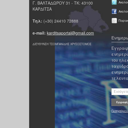
Γ. ΒΑΛΤΑΔΩΡΟΥ 31 - ΤΚ: 43100
Ακολου
ΚΑΡΔΙΤΣΑ
Ακολο
Τηλ:
(+30) 24410 72888
Παρακ
e-mail:
karditsaportal@gmail.com
Ενημερω
ΔΙΕΥΘΥΝΣΗ ΤΣΟΜΠΑΝΙΔΗΣ ΧΡΥΣΟΣΤΟΜΟΣ
Εγγραφε
ενημερω
του ηλε
ταχυδρο
ενημερω
τελευτα
Προηγούμεν