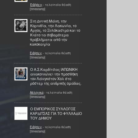
Ειδήσεις
- τελευταία θέαση
[timestamp]
Στη Δυτική Μάνη, την
Κορινθία, την Λακωνία, το
Άργος, το Ξυλόκαστρο και το
Κιάτο τα σοβαρότερα
προβλήματα από την
κακοκαιρία
Ειδήσεις
- τελευταία θέαση
[timestamp]
Ο Α.Σ.Καρδίτσας ΙΑΠΩΝΙΚΗ
ανακοινώνει την προσθήκη
του Λάνγκστον Χολ στο
ρόστερ της ανδρικής ομάδας.
Αθλητικά
- τελευταία θέαση
[timestamp]
Ο ΕΜΠΟΡΙΚΟΣ ΣΥΛΛΟΓΟΣ
ΚΑΡΔΙΤΣΑΣ ΓΙΑ ΤΟ ΦΥΛΛΑΔΙΟ
ΤΟΥ ΔΗΜΟΥ
Ειδήσεις
- τελευταία θέαση
[timestamp]