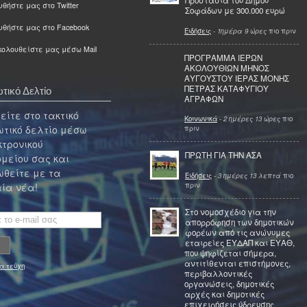
Προστασία του Δήμου
θήστε μας στο Twitter
Σοφάδων με 300.000 ευρώ
υθήστε μας στο Facebook
Ειδήσεις
-
1ημέρα 9 ώρες
πιο πριν
ολουθείστε μας μέσω Mail
ΠΡΟΓΡΑΜΜΑ ΙΕΡΩΝ
ΑΚΟΛΟΥΘΙΩΝ ΜΗΝΟΣ
ΑΥΓΟΥΣΤΟΥ ΙΕΡΑΣ ΜΟΝΗΣ
ΠΕΤΡΑΣ ΚΑΤΑΦΥΓΙΟΥ
τικό Δελτίο
ΑΓΡΑΦΩΝ
ίτε στο τακτικό
Κοινωνικά
-
2 ημέρες 13 ώρες
πιο
τικό δελτίο μέσω
πριν
κτρονικού
ΠΡΩΤΗ ΓΙΑ ΤΗΝ ΑΣΑ
μείου σας και
θείτε με τα
Ειδήσεις
-
3 ημέρες 13 λεπτά
πιο
πριν
ία νέα!
Στο νομοσχέδιο για την
απορρόφηση των δημοτικών
φορέων από τις ανώνυμες
εταιρείες ΕΥΔΑΠ και ΕΥΑΘ,
που ψηφίζεται σήμερα,
αντιτίθενται επιστήμονες,
α τεύχη
περιβαλλοντικές
οργανώσεις, δημοτικές
αρχές και δημοτικές
επιχειρήσεις ύδρευσης