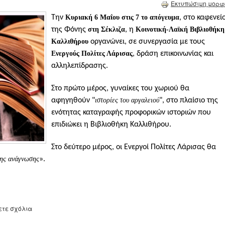
Εκτυπώσιμη μορφ
Την
Κυριακή 6 Μαΐου στις 7 το απόγευμα
, στο καφενεί
της Φόνης
στη Σέκλιζα
, η
Κοινοτική-Λαϊκή Βιβλιοθήκη
Καλλιθήρου
οργανώνει, σε συνεργασία με τους
Ενεργούς Πολίτες Λάρισας
, δράση επικοινωνίας και
αλληλεπίδρασης.
Στο πρώτο μέρος, γυναίκες του χωριού θα
αφηγηθούν "
ιστορίες του αργαλειού
", στο πλαίσιο της
ενότητας καταγραφής προφορικών ιστοριών που
επιδιώκει η Βιβλιοθήκη Καλλιθήρου.
Στο δεύτερο μέρος, οι Ενεργοί Πολίτες Λάρισας θα
ης ανάγνωσης
».
ετε σχόλια