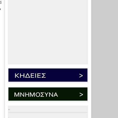
ή
ο
.
.