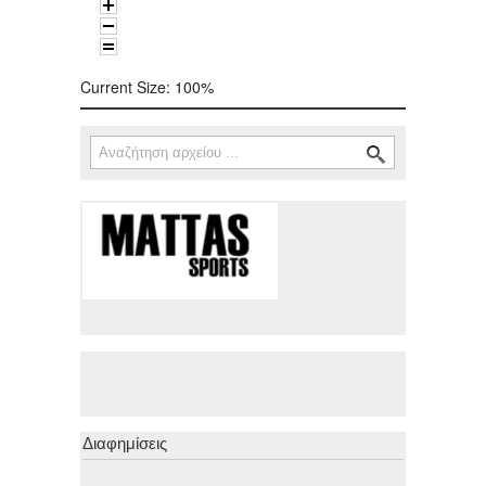
Current Size:
100%
Αναζήτηση
Φόρμα αναζήτησης
Διαφημίσεις