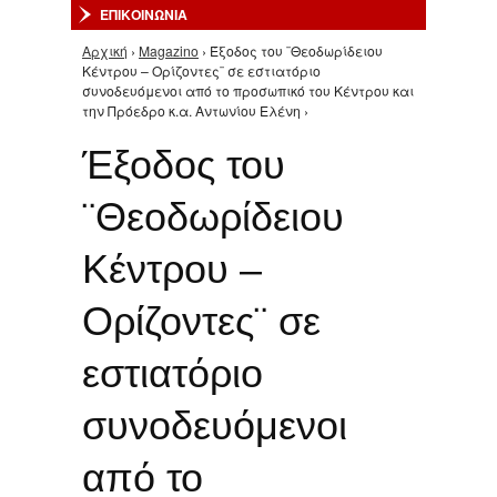
ΕΠΙΚΟΙΝΩΝΙΑ
Αρχική
›
Magazino
› Έξοδος του ¨Θεοδωρίδειου
Είστε εδώ
Κέντρου – Ορίζοντες¨ σε εστιατόριο
συνοδευόμενοι από το προσωπικό του Κέντρου και
την Πρόεδρο κ.α. Αντωνίου Ελένη ›
Έξοδος του
¨Θεοδωρίδειου
Κέντρου –
Ορίζοντες¨ σε
εστιατόριο
συνοδευόμενοι
από το