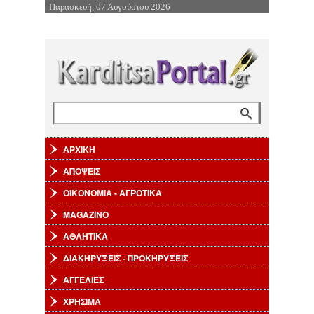
Παρασκευή, 07 Αυγούστου 2026
Επιστροφή στην Πλοήγηση
Αναζήτηση
Φόρμα αναζήτησης
ΑΡΧΙΚΗ
ΑΠΟΨΕΙΣ
ΟΙΚΟΝΟΜΙΑ - ΑΓΡΟΤΙΚΑ
MAGAZINO
ΑΘΛΗΤΙΚΑ
ΔΙΑΚΗΡΥΞΕΙΣ - ΠΡΟΚΗΡΥΞΕΙΣ
ΑΓΓΕΛΙΕΣ
ΧΡΗΣΙΜΑ