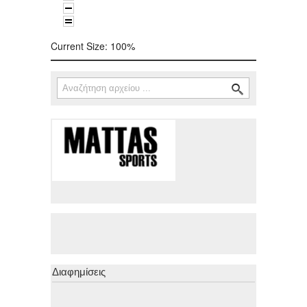
Current Size:
100%
Αναζήτηση
Φόρμα αναζήτησης
Διαφημίσεις