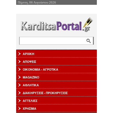
Πέμπτη, 06 Αυγούστου 2026
Επιστροφή στην Πλοήγηση
Αναζήτηση
Φόρμα αναζήτησης
ΑΡΧΙΚΗ
ΑΠΟΨΕΙΣ
ΟΙΚΟΝΟΜΙΑ - ΑΓΡΟΤΙΚΑ
MAGAZINO
ΑΘΛΗΤΙΚΑ
ΔΙΑΚΗΡΥΞΕΙΣ - ΠΡΟΚΗΡΥΞΕΙΣ
ΑΓΓΕΛΙΕΣ
ΧΡΗΣΙΜΑ