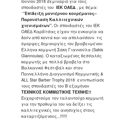
Ιουνίου 2018 σεμινάριο για τους
σπουδαστές του
ΙΕΚ ΟΑΕΔ
, με θέμα:
‘’Επίδειξη μοντέρνου κουρέματος–
Παρουσίαση Καλλιτεχνικών
χτενισμάτων’’.
Οι σπουδαστές του ΙΕΚ
ΟΑΕΔ Καρδίτσας είχαν την ευκαιρία να
δούν από κοντά και να απολαύσουν τις
όμορφες δημιουργίες του βραβευμένου
Έλληνα κομμωτή Σάκη Γιαννούλα (Sakis
Giannoulas). Ο καταξιωμένος θεσσαλός
κομμωτής με πολλά βραβεία στο
Βαλκανικό Φεστιβάλ και στον
Παννελλήνιο Διαγωνισμό Κομμωτικής &
ALL Star Barber Trophy 2018 εντυπωσίασε
τους σπουδαστές του Β΄εξαμήνου
ΤΕΧΝΙΚΟΣ ΚΟΜΜΩΤΙΚΗΣ ΤΕΧΝΗΣ!!
Ευχαριστούμε τον ταλαντούχο κομμωτή
για την προθυμία του να δείξει τις
καλλιτεχνικές του ανησυχίες στους
καταρτιζόμενους...!!!!!!