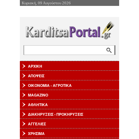
Κυριακή, 09 Αυγούστου 2026
Επιστροφή στην Πλοήγηση
Αναζήτηση
Φόρμα αναζήτησης
ΑΡΧΙΚΗ
ΑΠΟΨΕΙΣ
ΟΙΚΟΝΟΜΙΑ - ΑΓΡΟΤΙΚΑ
MAGAZINO
ΑΘΛΗΤΙΚΑ
ΔΙΑΚΗΡΥΞΕΙΣ - ΠΡΟΚΗΡΥΞΕΙΣ
ΑΓΓΕΛΙΕΣ
ΧΡΗΣΙΜΑ