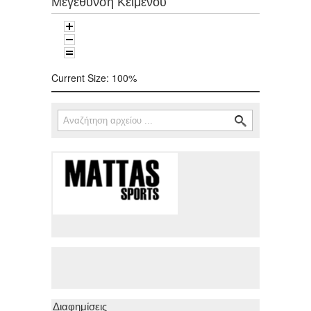
Μεγέθυνση Κειμένου
Current Size:
100%
Αναζήτηση
Φόρμα αναζήτησης
Διαφημίσεις