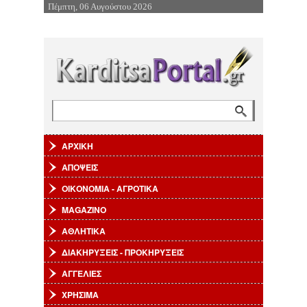
Πέμπτη, 06 Αυγούστου 2026
Επιστροφή στην Πλοήγηση
Αναζήτηση
Φόρμα αναζήτησης
ΑΡΧΙΚΗ
ΑΠΟΨΕΙΣ
ΟΙΚΟΝΟΜΙΑ - ΑΓΡΟΤΙΚΑ
MAGAZINO
ΑΘΛΗΤΙΚΑ
ΔΙΑΚΗΡΥΞΕΙΣ - ΠΡΟΚΗΡΥΞΕΙΣ
ΑΓΓΕΛΙΕΣ
ΧΡΗΣΙΜΑ