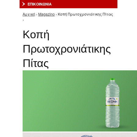
ΕΠΙΚΟΙΝΩΝΙΑ
Αρχική
›
Magazino
› Kοπή Πρωτοχρονιάτικης Πίτας
Είστε εδώ
›
Kοπή
Πρωτοχρονιάτικης
Πίτας