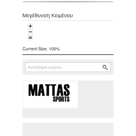
Μεγέθυνση Κειμένου
Current Size:
100%
Αναζήτηση
Φόρμα αναζήτησης