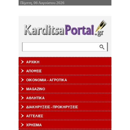
Πέμπτη, 06 Αυγούστου 2026
Επιστροφή στην Πλοήγηση
Αναζήτηση
Φόρμα αναζήτησης
ΑΡΧΙΚΗ
ΑΠΟΨΕΙΣ
ΟΙΚΟΝΟΜΙΑ - ΑΓΡΟΤΙΚΑ
MAGAZINO
ΑΘΛΗΤΙΚΑ
ΔΙΑΚΗΡΥΞΕΙΣ - ΠΡΟΚΗΡΥΞΕΙΣ
ΑΓΓΕΛΙΕΣ
ΧΡΗΣΙΜΑ