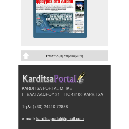
Επιστροφή στην κορυφή
KARDITSA PORTAL Μ. ΙΚΕ
Γ. ΒΑΛΤΑΔΩΡΟΥ 31 - ΤΚ: 43100 ΚΑΡΔΙΤΣΑ
Τηλ:
(+30) 24410 72888
e-mail:
karditsaportal@gmail.com