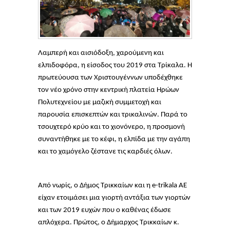
Λαμπερή και αισιόδοξη, χαρούμενη και
ελπιδοφόρα, η είσοδος του 2019 στα Τρίκαλα. Η
πρωτεύουσα των Χριστουγέννων υποδέχθηκε
τον νέο χρόνο στην κεντρική πλατεία Ηρώων
Πολυτεχνείου με μαζική συμμετοχή και
παρουσία επισκεπτών και τρικαλινών. Παρά το
τσουχτερό κρύο και το χιονόνερο, η προσμονή
συναντήθηκε με το κέφι, η ελπίδα με την αγάπη
και το χαμόγελο ζέστανε τις καρδιές όλων.
Από νωρίς, ο Δήμος Τρικκαίων και η e-trikala ΑΕ
είχαν ετοιμάσει μια γιορτή αντάξια των γιορτών
και των 2019 ευχών που ο καθένας έδωσε
απλόχερα. Πρώτος, ο Δήμαρχος Τρικκαίων κ.