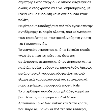
Δημήτρης Παπαστεργίου, ο οποίος ευχήθηκε σε
όλους, ο νέος χρόνος να είναι δημιουργικός, με
υγεία και με ευόδωση κάθε ονείρου για κάθε
πολίτη.
Νωρίτερα, η υποδοχή των πολιτών έγινε από την
αντιδήμαρχο κ. Σοφία Αλεστά, που καλωσόρισε
τους επισκέπτες και του τρικαλινούς στη γιορτή
της Πρωτοχρονιάς.
Το νεανικό συγκρότημα από τα Τρίκαλα έπαιζε
γνωστές επιτυχίες, μέχρι την ώρα της
αντίστροφης μέτρησης από τον Δήμαρχο και τα
παιδιά, που λατρεύουν να χαμογελούν. Αμέσως
μετά, ο τρικαλινός ουρανός φωτίστηκε από
εξαιρετικά και ομολογουμένως εντυπωσιακά
πυροτεχνήματα, προσφορά της e-trikala.
Το υπερθέαμα συνόδευσαν χιλιάδες κομμάτια
βασιλόπιτα, προσφορά του Συλλόγου
Αρτοποιών Τρικάλων, καθώς και ζεστό κρασί,
που παραλάμβαναν οι πολίτες από τέσσερα,