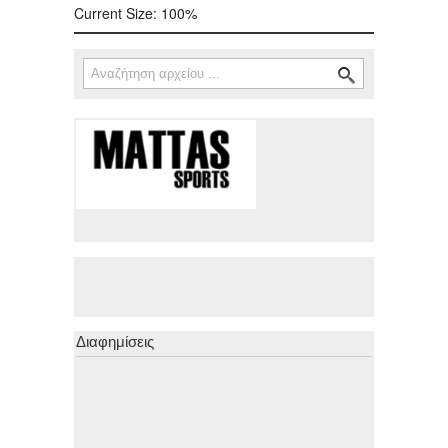
Current Size:
100%
Αναζήτηση
Φόρμα αναζήτησης
Διαφημίσεις