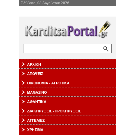
Σάββατο, 08 Αυγούστου 2026
Επιστροφή στην Πλοήγηση
Αναζήτηση
Φόρμα αναζήτησης
ΑΡΧΙΚΗ
ΑΠΟΨΕΙΣ
ΟΙΚΟΝΟΜΙΑ - ΑΓΡΟΤΙΚΑ
MAGAZINO
ΑΘΛΗΤΙΚΑ
ΔΙΑΚΗΡΥΞΕΙΣ - ΠΡΟΚΗΡΥΞΕΙΣ
ΑΓΓΕΛΙΕΣ
ΧΡΗΣΙΜΑ