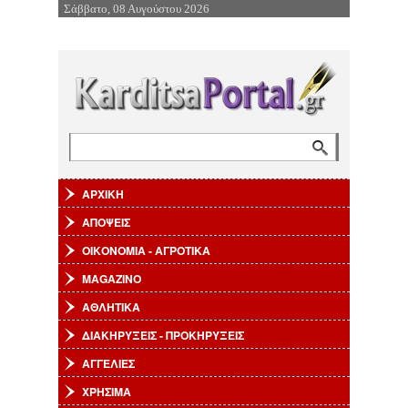
Σάββατο, 08 Αυγούστου 2026
Επιστροφή στην Πλοήγηση
Αναζήτηση
Φόρμα αναζήτησης
ΑΡΧΙΚΗ
ΑΠΟΨΕΙΣ
ΟΙΚΟΝΟΜΙΑ - ΑΓΡΟΤΙΚΑ
MAGAZINO
ΑΘΛΗΤΙΚΑ
ΔΙΑΚΗΡΥΞΕΙΣ - ΠΡΟΚΗΡΥΞΕΙΣ
ΑΓΓΕΛΙΕΣ
ΧΡΗΣΙΜΑ