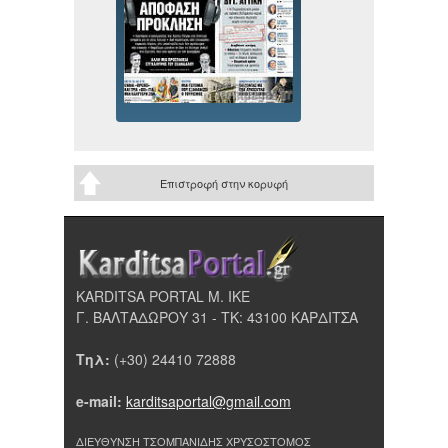
Επιστροφή στην κορυφή
KARDITSA PORTAL Μ. ΙΚΕ
Γ. ΒΑΛΤΑΔΩΡΟΥ 31 - ΤΚ: 43100 ΚΑΡΔΙΤΣΑ
Τηλ:
(+30) 24410 72888
e-mail:
karditsaportal@gmail.com
ΔΙΕΥΘΥΝΣΗ ΤΣΟΜΠΑΝΙΔΗΣ ΧΡΥΣΟΣΤΟΜΟΣ