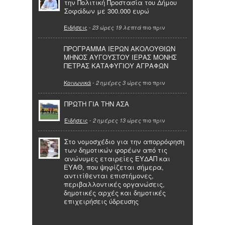
την Πολιτική Προστασία του Δήμου
Σοφάδων με 300.000 ευρώ
Ειδήσεις
-
πιο πριν
23 ώρες 19 λεπτά
ΠΡΟΓΡΑΜΜΑ ΙΕΡΩΝ ΑΚΟΛΟΥΘΙΩΝ
ΜΗΝΟΣ ΑΥΓΟΥΣΤΟΥ ΙΕΡΑΣ ΜΟΝΗΣ
ΠΕΤΡΑΣ ΚΑΤΑΦΥΓΙΟΥ ΑΓΡΑΦΩΝ
Κοινωνικά
-
πιο πριν
2 ημέρες 3 ώρες
ΠΡΩΤΗ ΓΙΑ ΤΗΝ ΑΣΑ
Ειδήσεις
-
πιο πριν
2 ημέρες 13 ώρες
Στο νομοσχέδιο για την απορρόφηση
των δημοτικών φορέων από τις
ανώνυμες εταιρείες ΕΥΔΑΠ και
ΕΥΑΘ, που ψηφίζεται σήμερα,
αντιτίθενται επιστήμονες,
περιβαλλοντικές οργανώσεις,
δημοτικές αρχές και δημοτικές
επιχειρήσεις ύδρευσης