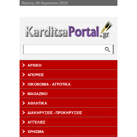
Πέμπτη, 06 Αυγούστου 2026
Επιστροφή στην Πλοήγηση
Αναζήτηση
Φόρμα αναζήτησης
ΑΡΧΙΚΗ
ΑΠΟΨΕΙΣ
ΟΙΚΟΝΟΜΙΑ - ΑΓΡΟΤΙΚΑ
MAGAZINO
ΑΘΛΗΤΙΚΑ
ΔΙΑΚΗΡΥΞΕΙΣ - ΠΡΟΚΗΡΥΞΕΙΣ
ΑΓΓΕΛΙΕΣ
ΧΡΗΣΙΜΑ