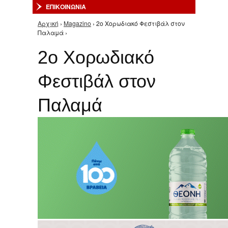
ΕΠΙΚΟΙΝΩΝΙΑ
Αρχική
›
Magazino
› 2ο Χορωδιακό Φεστιβάλ στον
Είστε εδώ
Παλαμά ›
2ο Χορωδιακό
Φεστιβάλ στον
Παλαμά