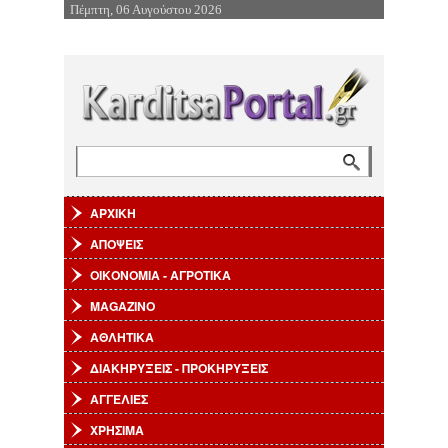
Πέμπτη, 06 Αυγούστου 2026
Επιστροφή στην Πλοήγηση
Αναζήτηση
Φόρμα αναζήτησης
ΑΡΧΙΚΗ
ΑΠΟΨΕΙΣ
ΟΙΚΟΝΟΜΙΑ - ΑΓΡΟΤΙΚΑ
MAGAZINO
ΑΘΛΗΤΙΚΑ
ΔΙΑΚΗΡΥΞΕΙΣ - ΠΡΟΚΗΡΥΞΕΙΣ
ΑΓΓΕΛΙΕΣ
ΧΡΗΣΙΜΑ