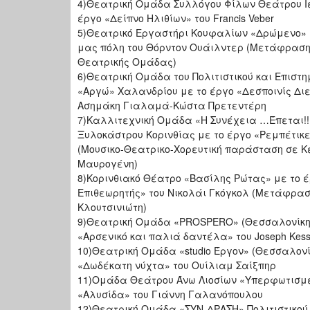
4)Θεατρική Ομάδα Συλλόγου Φίλων Θεάτρου Ι
έργο «Δείπνο Ηλιθίων» του Francis Veber
5)Θεατρικό Εργαστήρι Κουφαλίων «Δρώμενο» μ
μας πόλη του Θόρντον Ουάιλντερ (Μετάφραση
Θεατρικής Ομάδας)
6)Θεατρική Ομάδα του Πολιτιστικού και Επιστ
«Αργώ» Χαλανδρίου με το έργο «Δεσποινίς Δι
Ασημάκη Γιαλαμά-Κώστα Πρετεντέρη
7)Καλλιτεχνική Ομάδα «Η Συνέχεια …Έπεται!!
Ξυλοκάστρου Κορινθίας με το έργο «Ρεμπέτικε
(Μουσικο-Θεατρικο-Χορευτική παράσταση σε 
Μαυρογένη)
8)Κορινθιακό Θέατρο «Βασίλης Ρώτας» με το 
Επιθεωρητής» του Νικολάι Γκόγκολ (Μετάφρασ
Κλουτσινιώτη)
9)Θεατρική Ομάδα «PROSPERO» (Θεσσαλονίκη)
«Αρσενικό και παλιά δαντέλα» του Joseph Kesse
10)Θεατρική Ομάδα «studio Έργον» (Θεσσαλονί
«Δωδέκατη νύχτα» του Ουίλιαμ Σαίξπηρ
11)Ομάδα Θεάτρου Άνω Λιοσίων «Υπερφωτισμέ
«Αλυσίδα» του Γιάννη Γαλανόπουλου
12)Θεατρική Ομάδα «ΣΥΝ-ΔΡΑΣΗ» Πολιτιστικού