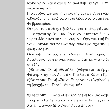
Ιανουαρίου και ο αριθμός των συμμετοχών υπ
ικανοποιητικός.
Η αρμόδια Επιτροπή Επιλογής Έργων συνεχίζει
αξιολόγησης, ενώ τα αποτελέσματα αναμένετ
Φεβρουαρίου.
Οι προετοιμασίες, εξάλλου, για τη διοργάνωσ
…΄΄σαρανταρίζει΄΄ και θα είναι επετειακό, συ
πυρετώδεις και πολύ σύντομα η Οργανωτική Επ
να ανακοινώσει πολλά περισσότερα σχετικά 
εκδηλώσεων.
Οι υποψηφιότητες για το διαγωνιστικό μέρος
Αναλυτικά, οι φετινές υποψηφιότητες για το δ
οι εξής:
1)Θεατρική Σκηνή «Θυμέλη» (Αθήνα) με το έργ
Φάμπρικας» των Ασημάκη Γιαλαμά-Κώστα Πρ
2)Θεατρική Σκηνή «Σκηνή Έκφρασης» (Αγρίνιο) 
τη βροχή» του Σέρτζι Μπελμπέλ
3)Θεατρική Ομάδα «Θεατροφρένεια» (Καλαμα
το έργο «Τα λευκά άτια χορεύουν στο φεγγαρ
Χατζηιωάννου (Διασκευή Άννα Δήμου)