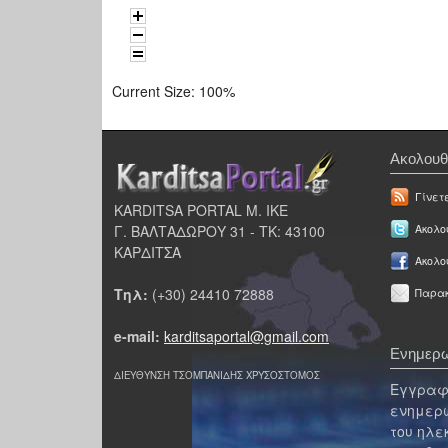
Current Size:
100%
Ακολουθ
Γίνετ
KARDITSA PORTAL Μ. ΙΚΕ
Γ. ΒΑΛΤΑΔΩΡΟΥ 31 - ΤΚ: 43100
Ακολου
ΚΑΡΔΙΤΣΑ
Ακολο
Τηλ:
(+30) 24410 72888
Παρακ
e-mail:
karditsaportal@gmail.com
Ενημερω
ΔΙΕΥΘΥΝΣΗ ΤΣΟΜΠΑΝΙΔΗΣ ΧΡΥΣΟΣΤΟΜΟΣ
Εγγραφε
ενημερω
του ηλε