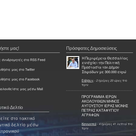
ήστε μας!
Πρόσφατες Δημοσιεύσεις
Η Περιφέρεια Θεσσαλίας
ε συνδρομητές στο RSS Feed
ενισχύει την Πολιτική
Προστασία του Δήμου
θήστε μας στο Twitter
Σοφάδων με 300.000 ευρώ
υθήστε μας στο Facebook
Ειδήσεις
-
2 ημέρες 20 ώρες
πιο
πριν
ολουθείστε μας μέσω Mail
ΠΡΟΓΡΑΜΜΑ ΙΕΡΩΝ
ΑΚΟΛΟΥΘΙΩΝ ΜΗΝΟΣ
ΑΥΓΟΥΣΤΟΥ ΙΕΡΑΣ ΜΟΝΗΣ
τικό Δελτίο
ΠΕΤΡΑΣ ΚΑΤΑΦΥΓΙΟΥ
ΑΓΡΑΦΩΝ
ίτε στο τακτικό
τικό δελτίο μέσω
Κοινωνικά
-
4 ημέρες 41 λεπτά
πιο
πριν
κτρονικού