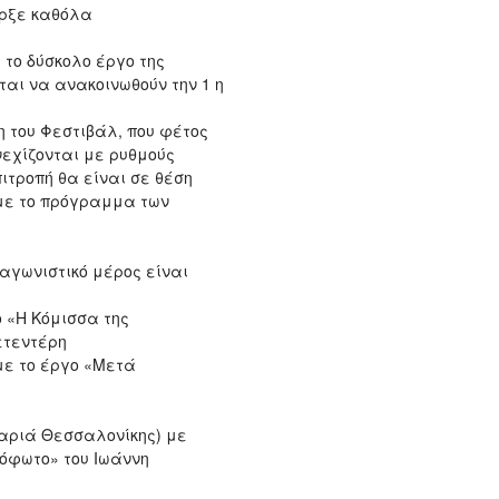
ήρξε καθόλα
 το δύσκολο έργο της
αι να ανακοινωθούν την 1 η
η του Φεστιβάλ, που φέτος
νεχίζονται με ρυθμούς
ιτροπή θα είναι σε θέση
με το πρόγραμμα των
ιαγωνιστικό μέρος είναι
ο «Η Κόμισσα της
ετεντέρη
με το έργο «Μετά
ριά Θεσσαλονίκης) με
όφωτο» του Ιωάννη