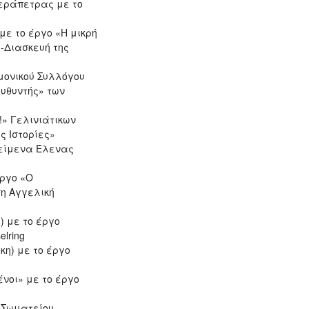
εράπετρας με το
ε το έργο «Η μικρή
-Διασκευή της
ημονικού Συλλόγου
ευθυντής» των
!» Γελινιάτικων
ς Ιστορίες»
Κείμενα Έλενας
έργο «Ο
η Αγγελική
 με το έργο
lring
κη) με το έργο
νοι» με το έργο
 Σωματείου –