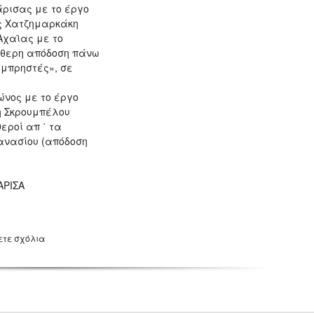
ρισας με το έργο
ας Χατζημαρκάκη
Αχαϊας με το
εύθερη απόδοση πάνω
εμπρηστές», σε
νος με το έργο
η Σκρουμπέλου
εροί απ ΄ τα
ανασίου (απόδοση
ΑΡΙΣΑ
ετε σχόλια