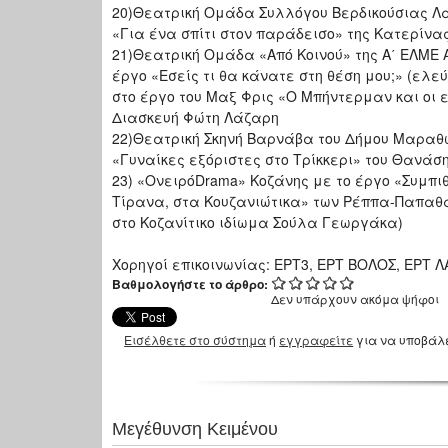
20)Θεατρική Ομάδα Συλλόγου Βερδικούσιας Λά
«Για ένα σπίτι στον παράδεισο» της Κατερίν
21)Θεατρική Ομάδα «Από Κοινού» της Α΄ ΕΛΜΕ 
έργο «Εσείς τι θα κάνατε στη θέση μου;» (ελ
στο έργο του Μαξ Φρις «Ο Μπήντερμαν και οι 
Διασκευή Φώτη Λάζαρη
22)Θεατρική Σκηνή Βαρνάβα του Δήμου Μαραθώ
«Γυναίκες εξόριστες στο Τρίκκερι» του Θανάσ
23) «ΟνειρόDrama» Κοζάνης με το έργο «Συμπιθ
Τίρανα, στα Κουζανιώτικα» των Ρέππα-Παπαθ
στο Κοζανίτικο ιδίωμα Σούλα Γεωργάκα)
Χορηγοί επικοινωνίας: ΕΡΤ3, ΕΡΤ ΒΟΛΟΣ, ΕΡΤ Λ
Βαθμολογήστε το άρθρο:
Δεν υπάρχουν ακόμα ψήφοι
Εισέλθετε στο σύστημα
ή
εγγραφείτε
για να υποβάλ
Μεγέθυνση Κειμένου