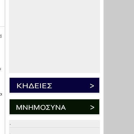
ή
υ
α
.
.