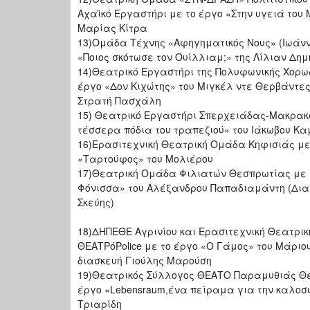
Αχαϊκό Εργαστήρι με το έργο «Στην υγειά του 
Μαρίας Κίτρα
13)Ομάδα Τέχνης «Αφηγηματικός Νους» (Ιωάνν
«Ποιος σκότωσε τον Ουίλλιαμ;» της Λίλιαν Δη
14)Θεατρικό Εργαστήρι της Πολυφωνικής Χορω
έργο «Δον Κιχώτης» του Μιγκέλ ντε Θερβάντες
Στρατή Πασχάλη
15) Θεατρικό Εργαστήρι Σπερχειάδας-Μακρακ
τέσσερα πόδια του τραπεζιού» του Ιάκωβου Κ
16)Ερασιτεχνική Θεατρική Ομάδα Κηφισιάς με
«Ταρτούφος» του Μολιέρου
17)Θεατρική Ομάδα Φιλιατών Θεσπρωτίας με 
Φόνισσα» του Αλέξανδρου Παπαδιαμάντη (Δια
Σκεύης)
18)ΔΗΠΕΘΕ Αγρινίου και Ερασιτεχνική Θεατρι
ΘΕΑΤΡόPolice με το έργο «Ο Γάμος» του Μάριου
διασκευή Γιούλης Μαρούση
19)Θεατρικός Σύλλογος ΘΕΑΤΟ Παραμυθιάς Θ
έργο «Lebensraum,ένα πείραμα για την καλοσ
Τριαρίδη