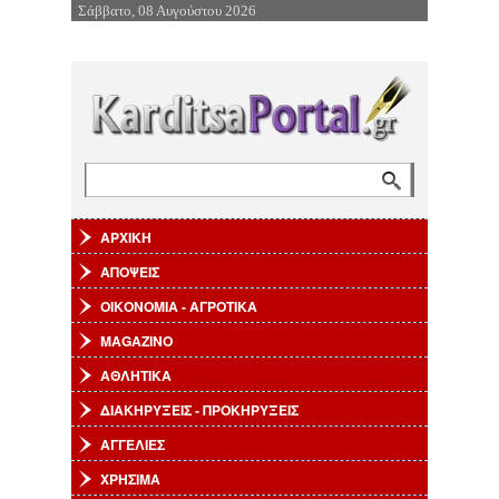
Σάββατο, 08 Αυγούστου 2026
Επιστροφή στην Πλοήγηση
Αναζήτηση
Φόρμα αναζήτησης
ΑΡΧΙΚΗ
ΑΠΟΨΕΙΣ
ΟΙΚΟΝΟΜΙΑ - ΑΓΡΟΤΙΚΑ
MAGAZINO
ΑΘΛΗΤΙΚΑ
ΔΙΑΚΗΡΥΞΕΙΣ - ΠΡΟΚΗΡΥΞΕΙΣ
ΑΓΓΕΛΙΕΣ
ΧΡΗΣΙΜΑ