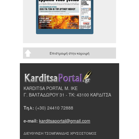
Επιστροφή στην κορυφή
KARDITSA PORTAL Μ. ΙΚΕ
Γ. ΒΑΛΤΑΔΩΡΟΥ 31 - ΤΚ: 43100 ΚΑΡΔΙΤΣΑ
Τηλ:
(+30) 24410 72888
e-mail:
karditsaportal@gmail.com
ΔΙΕΥΘΥΝΣΗ ΤΣΟΜΠΑΝΙΔΗΣ ΧΡΥΣΟΣΤΟΜΟΣ