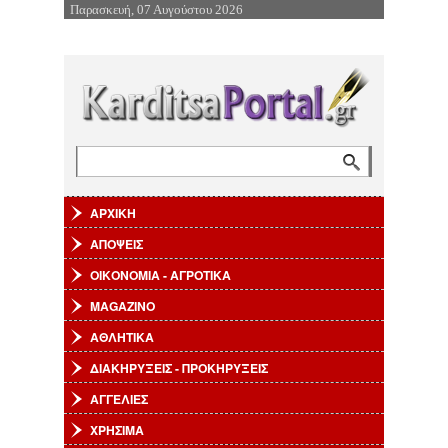
Παρασκευή, 07 Αυγούστου 2026
Επιστροφή στην Πλοήγηση
Αναζήτηση
Φόρμα αναζήτησης
ΑΡΧΙΚΗ
ΑΠΟΨΕΙΣ
ΟΙΚΟΝΟΜΙΑ - ΑΓΡΟΤΙΚΑ
MAGAZINO
ΑΘΛΗΤΙΚΑ
ΔΙΑΚΗΡΥΞΕΙΣ - ΠΡΟΚΗΡΥΞΕΙΣ
ΑΓΓΕΛΙΕΣ
ΧΡΗΣΙΜΑ