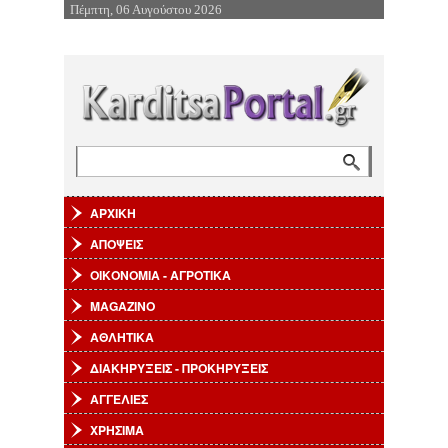
Πέμπτη, 06 Αυγούστου 2026
Επιστροφή στην Πλοήγηση
Αναζήτηση
Φόρμα αναζήτησης
ΑΡΧΙΚΗ
ΑΠΟΨΕΙΣ
ΟΙΚΟΝΟΜΙΑ - ΑΓΡΟΤΙΚΑ
MAGAZINO
ΑΘΛΗΤΙΚΑ
ΔΙΑΚΗΡΥΞΕΙΣ - ΠΡΟΚΗΡΥΞΕΙΣ
ΑΓΓΕΛΙΕΣ
ΧΡΗΣΙΜΑ