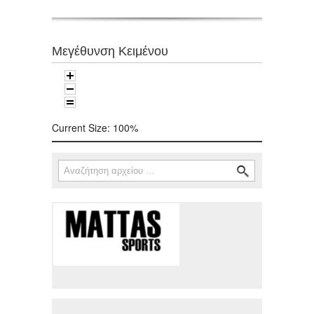
Μεγέθυνση Κειμένου
Current Size:
100%
Αναζήτηση
Φόρμα αναζήτησης