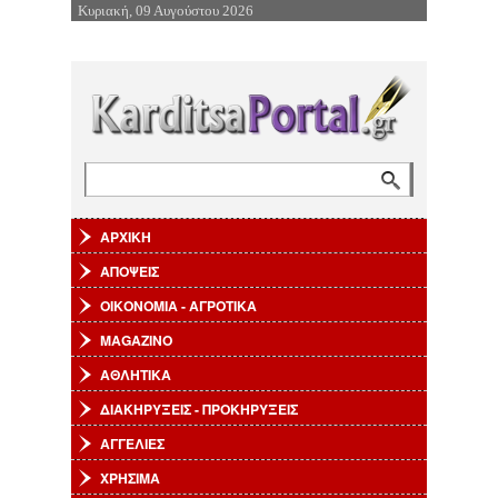
Κυριακή, 09 Αυγούστου 2026
Επιστροφή στην Πλοήγηση
Αναζήτηση
Φόρμα αναζήτησης
ΑΡΧΙΚΗ
ΑΠΟΨΕΙΣ
ΟΙΚΟΝΟΜΙΑ - ΑΓΡΟΤΙΚΑ
MAGAZINO
ΑΘΛΗΤΙΚΑ
ΔΙΑΚΗΡΥΞΕΙΣ - ΠΡΟΚΗΡΥΞΕΙΣ
ΑΓΓΕΛΙΕΣ
ΧΡΗΣΙΜΑ