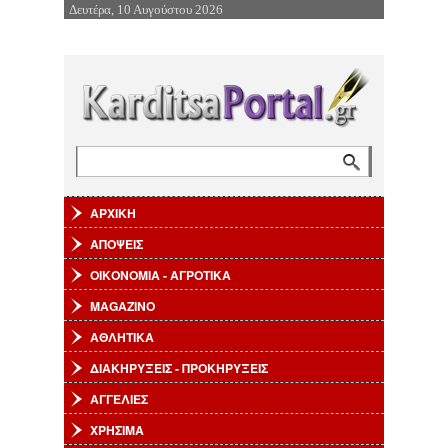
Δευτέρα, 10 Αυγούστου 2026
Επιστροφή στην Πλοήγηση
Αναζήτηση
Φόρμα αναζήτησης
ΑΡΧΙΚΗ
ΑΠΟΨΕΙΣ
ΟΙΚΟΝΟΜΙΑ - ΑΓΡΟΤΙΚΑ
MAGAZINO
ΑΘΛΗΤΙΚΑ
ΔΙΑΚΗΡΥΞΕΙΣ - ΠΡΟΚΗΡΥΞΕΙΣ
ΑΓΓΕΛΙΕΣ
ΧΡΗΣΙΜΑ