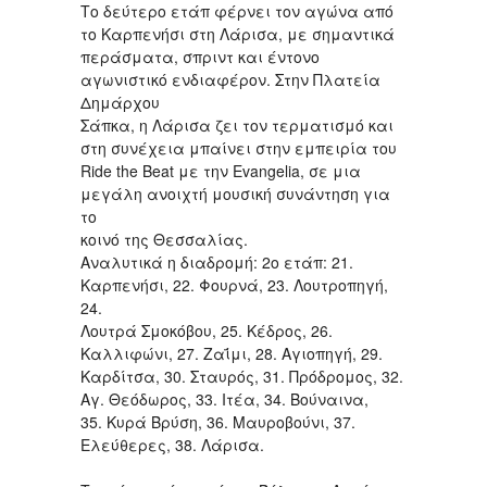
Το δεύτερο ετάπ φέρνει τον αγώνα από
το Καρπενήσι στη Λάρισα, με σημαντικά
περάσματα, σπριντ και έντονο
αγωνιστικό ενδιαφέρον. Στην Πλατεία
Δημάρχου
Σάπκα, η Λάρισα ζει τον τερματισμό και
στη συνέχεια μπαίνει στην εμπειρία του
Ride the Beat με την Evangelia, σε μια
μεγάλη ανοιχτή μουσική συνάντηση για
το
κοινό της Θεσσαλίας.
Αναλυτικά η διαδρομή: 2ο ετάπ: 21.
Καρπενήσι, 22. Φουρνά, 23. Λουτροπηγή,
24.
Λουτρά Σμοκόβου, 25. Κέδρος, 26.
Καλλιφώνι, 27. Ζαΐμι, 28. Αγιοπηγή, 29.
Καρδίτσα, 30. Σταυρός, 31. Πρόδρομος, 32.
Αγ. Θεόδωρος, 33. Ιτέα, 34. Βούναινα,
35. Κυρά Βρύση, 36. Μαυροβούνι, 37.
Ελεύθερες, 38. Λάρισα.