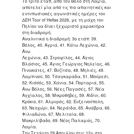
Το τρίτο ετάπ, από τον Βόλο στη Λαμία,
αποτελεί μία από τις πιο απαιτητικές και
εντυπωσιακές αγωνιστικές ημέρες του
ΔΕΗ Tour of Hellas 2026, με τη μάχη του
Πηλίου να δίνει ξεχωριστό χαρακτήρα
στη διαδρομή.
Αναλυτικά η διαδρομή: 3ο ετάπ: 39.
Βόλος, 40. Αγριά, 41. Κάτω Λεχώνια, 42.
Άνω
Λεχώνια, 43. Στροφίλος, 44. Άγιος
Βλάσιος, 45. Άγιος Γεώργιος Νηλείας, 46.
Πινακάτες, 47. Βυζίτσα, 48. Μηλιές, 49.
Λαμπινού, 50. Τσαγκαράδα, 51. Μούρεσι,
52. Κισσός, 53. Χάνια, 54. Πορταριά, 55.
Άνω Βόλος, 56. Νέες Παγασές, 57. Νέα
Αγχίαλος, 58. Μικροθήβες, 59. Αϊδίνι, 60.
Κρόκιο, 61. Αλμυρός, 62. Ευξεινούπολη,
63. Νεοχώρι, 64. Νεράιδα, 65. Ανάβρα, 66.
Φιλιαδώνα, 67. Μελιταία, 68.
Μακριλίβαδο, 69. Νέος Παλαμάς, 70.
Λαμία.
Την Τετάρτη 29 Απριλίου στις 12μ στο