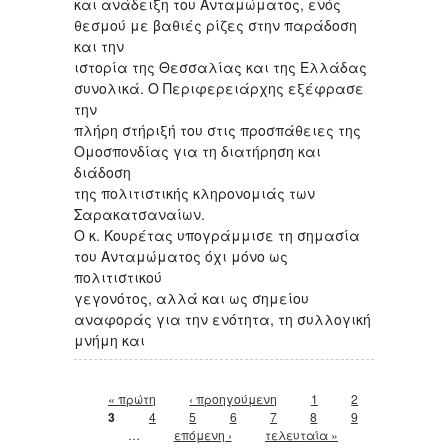
και ανάδειξη του Ανταμώματος, ενός
θεσμού με βαθιές ρίζες στην παράδοση
και την
ιστορία της Θεσσαλίας και της Ελλάδας
συνολικά. Ο Περιφερειάρχης εξέφρασε
την
πλήρη στήριξή του στις προσπάθειες της
Ομοσπονδίας για τη διατήρηση και
διάδοση
της πολιτιστικής κληρονομιάς των
Σαρακατσαναίων.
Ο κ. Κουρέτας υπογράμμισε τη σημασία
του Ανταμώματος όχι μόνο ως
πολιτιστικού
γεγονότος, αλλά και ως σημείου
αναφοράς για την ενότητα, τη συλλογική
μνήμη και
Σελίδες
« πρώτη
‹ προηγούμενη
1
2
3
4
5
6
7
8
9
…
επόμενη ›
τελευταία »