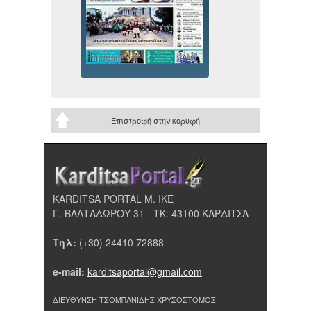
Επιστροφή στην κορυφή
KARDITSA PORTAL Μ. ΙΚΕ
Γ. ΒΑΛΤΑΔΩΡΟΥ 31 - ΤΚ: 43100 ΚΑΡΔΙΤΣΑ
Τηλ:
(+30) 24410 72888
e-mail:
karditsaportal@gmail.com
ΔΙΕΥΘΥΝΣΗ ΤΣΟΜΠΑΝΙΔΗΣ ΧΡΥΣΟΣΤΟΜΟΣ