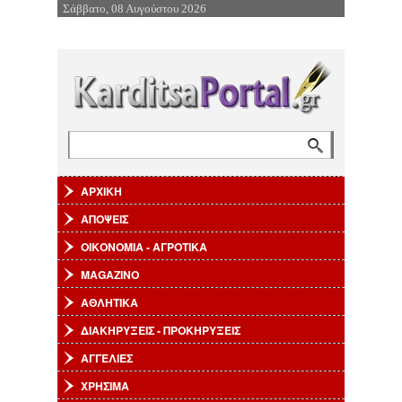
Σάββατο, 08 Αυγούστου 2026
Επιστροφή στην Πλοήγηση
Αναζήτηση
Φόρμα αναζήτησης
ΑΡΧΙΚΗ
ΑΠΟΨΕΙΣ
ΟΙΚΟΝΟΜΙΑ - ΑΓΡΟΤΙΚΑ
MAGAZINO
ΑΘΛΗΤΙΚΑ
ΔΙΑΚΗΡΥΞΕΙΣ - ΠΡΟΚΗΡΥΞΕΙΣ
ΑΓΓΕΛΙΕΣ
ΧΡΗΣΙΜΑ