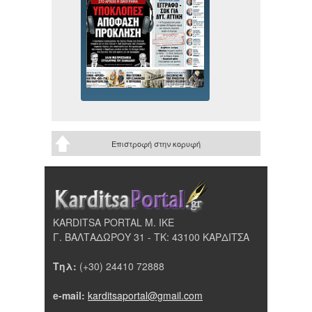
Επιστροφή στην κορυφή
KARDITSA PORTAL Μ. ΙΚΕ
Γ. ΒΑΛΤΑΔΩΡΟΥ 31 - ΤΚ: 43100 ΚΑΡΔΙΤΣΑ
Τηλ:
(+30) 24410 72888
e-mail:
karditsaportal@gmail.com