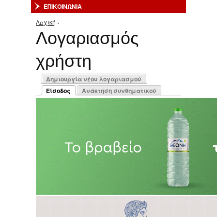
ΕΠΙΚΟΙΝΩΝΙΑ
Αρχική
›
Είστε εδώ
Λογαριασμός
χρήστη
Πρωτεύουσες καρτέλες
Δημιουργία νέου λογαριασμού
Είσοδος
Ανάκτηση συνθηματικού
(ενεργή καρτέλα)