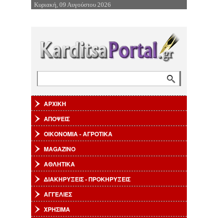
Κυριακή, 09 Αυγούστου 2026
Επιστροφή στην Πλοήγηση
Αναζήτηση
Φόρμα αναζήτησης
ΑΡΧΙΚΗ
ΑΠΟΨΕΙΣ
ΟΙΚΟΝΟΜΙΑ - ΑΓΡΟΤΙΚΑ
MAGAZINO
ΑΘΛΗΤΙΚΑ
ΔΙΑΚΗΡΥΞΕΙΣ - ΠΡΟΚΗΡΥΞΕΙΣ
ΑΓΓΕΛΙΕΣ
ΧΡΗΣΙΜΑ