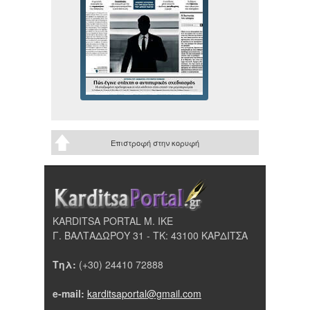
Επιστροφή στην κορυφή
KARDITSA PORTAL Μ. ΙΚΕ
Γ. ΒΑΛΤΑΔΩΡΟΥ 31 - ΤΚ: 43100 ΚΑΡΔΙΤΣΑ
Τηλ:
(+30) 24410 72888
e-mail:
karditsaportal@gmail.com