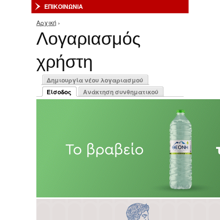
ΕΠΙΚΟΙΝΩΝΙΑ
Αρχική
›
Είστε εδώ
Λογαριασμός
χρήστη
Πρωτεύουσες καρτέλες
Δημιουργία νέου λογαριασμού
Είσοδος
Ανάκτηση συνθηματικού
(ενεργή καρτέλα)