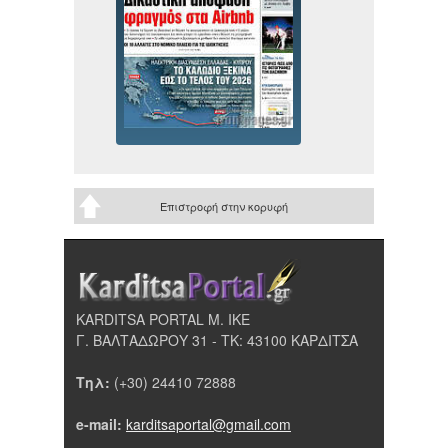
Επιστροφή στην κορυφή
KARDITSA PORTAL Μ. ΙΚΕ
Γ. ΒΑΛΤΑΔΩΡΟΥ 31 - ΤΚ: 43100 ΚΑΡΔΙΤΣΑ
Τηλ:
(+30) 24410 72888
e-mail:
karditsaportal@gmail.com