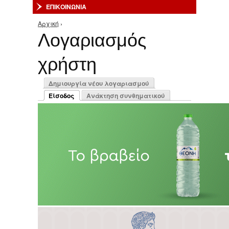
ΕΠΙΚΟΙΝΩΝΙΑ
Αρχική
›
Είστε εδώ
Λογαριασμός
χρήστη
Πρωτεύουσες καρτέλες
Δημιουργία νέου λογαριασμού
Είσοδος
Ανάκτηση συνθηματικού
(ενεργή καρτέλα)