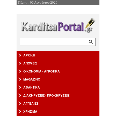
Πέμπτη, 06 Αυγούστου 2026
Επιστροφή στην Πλοήγηση
Αναζήτηση
Φόρμα αναζήτησης
ΑΡΧΙΚΗ
ΑΠΟΨΕΙΣ
ΟΙΚΟΝΟΜΙΑ - ΑΓΡΟΤΙΚΑ
MAGAZINO
ΑΘΛΗΤΙΚΑ
ΔΙΑΚΗΡΥΞΕΙΣ - ΠΡΟΚΗΡΥΞΕΙΣ
ΑΓΓΕΛΙΕΣ
ΧΡΗΣΙΜΑ