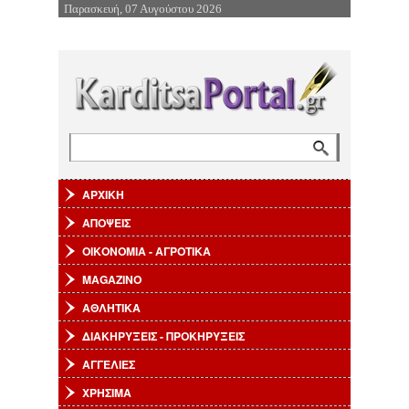
Παρασκευή, 07 Αυγούστου 2026
Επιστροφή στην Πλοήγηση
Αναζήτηση
Φόρμα αναζήτησης
ΑΡΧΙΚΗ
ΑΠΟΨΕΙΣ
ΟΙΚΟΝΟΜΙΑ - ΑΓΡΟΤΙΚΑ
MAGAZINO
ΑΘΛΗΤΙΚΑ
ΔΙΑΚΗΡΥΞΕΙΣ - ΠΡΟΚΗΡΥΞΕΙΣ
ΑΓΓΕΛΙΕΣ
ΧΡΗΣΙΜΑ