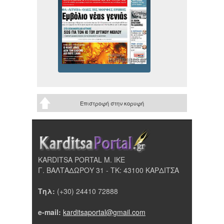
Επιστροφή στην κορυφή
KARDITSA PORTAL Μ. ΙΚΕ
Γ. ΒΑΛΤΑΔΩΡΟΥ 31 - ΤΚ: 43100 ΚΑΡΔΙΤΣΑ
Τηλ:
(+30) 24410 72888
e-mail:
karditsaportal@gmail.com