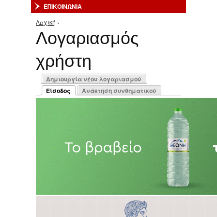
ΕΠΙΚΟΙΝΩΝΙΑ
Αρχική
›
Είστε εδώ
Λογαριασμός
χρήστη
Πρωτεύουσες καρτέλες
Δημιουργία νέου λογαριασμού
Είσοδος
Ανάκτηση συνθηματικού
(ενεργή καρτέλα)