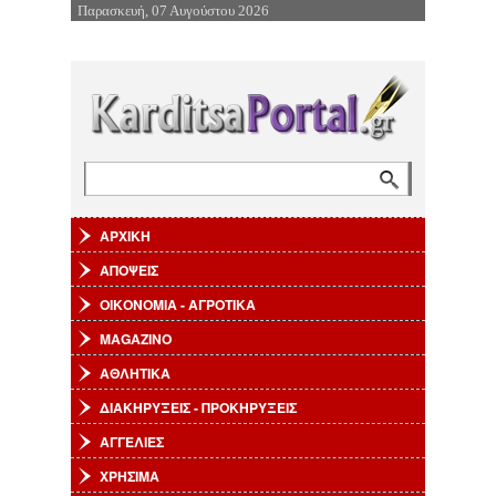
Παρασκευή, 07 Αυγούστου 2026
Επιστροφή στην Πλοήγηση
Αναζήτηση
Φόρμα αναζήτησης
ΑΡΧΙΚΗ
ΑΠΟΨΕΙΣ
ΟΙΚΟΝΟΜΙΑ - ΑΓΡΟΤΙΚΑ
MAGAZINO
ΑΘΛΗΤΙΚΑ
ΔΙΑΚΗΡΥΞΕΙΣ - ΠΡΟΚΗΡΥΞΕΙΣ
ΑΓΓΕΛΙΕΣ
ΧΡΗΣΙΜΑ