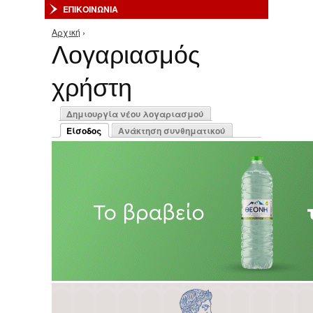
ΕΠΙΚΟΙΝΩΝΙΑ
Αρχική
›
Είστε εδώ
Λογαριασμός
χρήστη
Πρωτεύουσες καρτέλες
Δημιουργία νέου λογαριασμού
Είσοδος
Ανάκτηση συνθηματικού
(ενεργή καρτέλα)