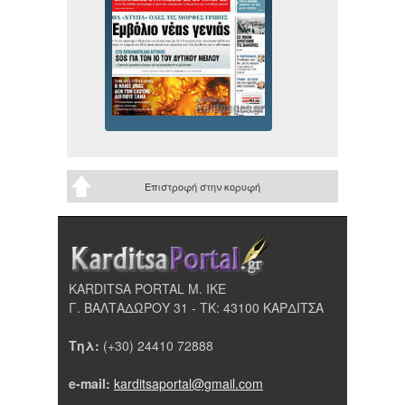
Επιστροφή στην κορυφή
KARDITSA PORTAL Μ. ΙΚΕ
Γ. ΒΑΛΤΑΔΩΡΟΥ 31 - ΤΚ: 43100 ΚΑΡΔΙΤΣΑ
Τηλ:
(+30) 24410 72888
e-mail:
karditsaportal@gmail.com