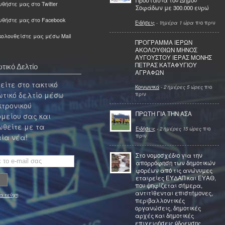
Προστασία του Δήμου
θήστε μας στο Twitter
Σοφάδων με 300.000 ευρώ
υθήστε μας στο Facebook
Ειδήσεις
-
1ημέρα 1 ώρα
πιο πριν
ολουθείστε μας μέσω Mail
ΠΡΟΓΡΑΜΜΑ ΙΕΡΩΝ
ΑΚΟΛΟΥΘΙΩΝ ΜΗΝΟΣ
ΑΥΓΟΥΣΤΟΥ ΙΕΡΑΣ ΜΟΝΗΣ
ΠΕΤΡΑΣ ΚΑΤΑΦΥΓΙΟΥ
τικό Δελτίο
ΑΓΡΑΦΩΝ
ίτε στο τακτικό
Κοινωνικά
-
2 ημέρες 5 ώρες
πιο
τικό δελτίο μέσω
πριν
κτρονικού
ΠΡΩΤΗ ΓΙΑ ΤΗΝ ΑΣΑ
μείου σας και
θείτε με τα
Ειδήσεις
-
2 ημέρες 15 ώρες
πιο
πριν
ία νέα!
Στο νομοσχέδιο για την
απορρόφηση των δημοτικών
φορέων από τις ανώνυμες
εταιρείες ΕΥΔΑΠ και ΕΥΑΘ,
που ψηφίζεται σήμερα,
αντιτίθενται επιστήμονες,
α τεύχη
περιβαλλοντικές
οργανώσεις, δημοτικές
αρχές και δημοτικές
επιχειρήσεις ύδρευσης