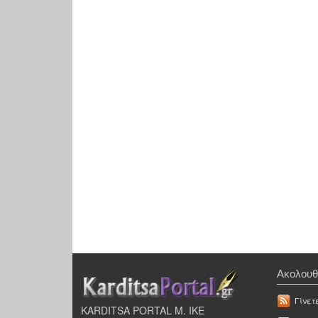
Ακολουθ
Γίνετ
KARDITSA PORTAL Μ. ΙΚΕ