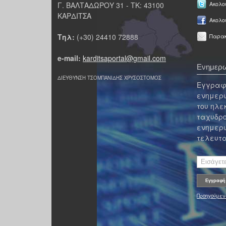
Γ. ΒΑΛΤΑΔΩΡΟΥ 31 - ΤΚ: 43100
Ακολου
ΚΑΡΔΙΤΣΑ
Ακολο
Τηλ:
(+30) 24410 72888
Παρακ
e-mail:
karditsaportal@gmail.com
Ενημερω
ΔΙΕΥΘΥΝΣΗ ΤΣΟΜΠΑΝΙΔΗΣ ΧΡΥΣΟΣΤΟΜΟΣ
Εγγραφε
ενημερω
του ηλε
ταχυδρο
ενημερω
τελευτα
Προηγούμεν