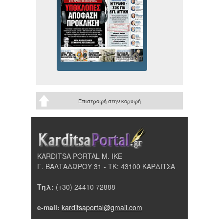
Επιστροφή στην κορυφή
KARDITSA PORTAL Μ. ΙΚΕ
Γ. ΒΑΛΤΑΔΩΡΟΥ 31 - ΤΚ: 43100 ΚΑΡΔΙΤΣΑ
Τηλ:
(+30) 24410 72888
e-mail:
karditsaportal@gmail.com