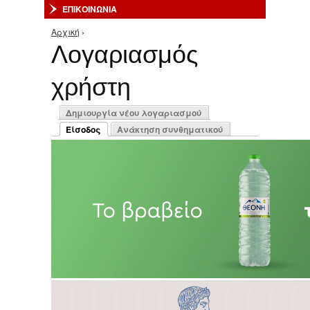
ΕΠΙΚΟΙΝΩΝΙΑ
Αρχική
›
Είστε εδώ
Λογαριασμός
χρήστη
Πρωτεύουσες καρτέλες
Δημιουργία νέου λογαριασμού
Είσοδος
Ανάκτηση συνθηματικού
(ενεργή καρτέλα)