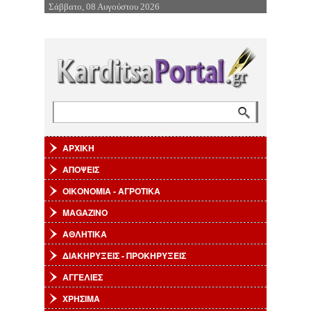
Σάββατο, 08 Αυγούστου 2026
Επιστροφή στην Πλοήγηση
Αναζήτηση
Φόρμα αναζήτησης
ΑΡΧΙΚΗ
ΑΠΟΨΕΙΣ
ΟΙΚΟΝΟΜΙΑ - ΑΓΡΟΤΙΚΑ
MAGAZINO
ΑΘΛΗΤΙΚΑ
ΔΙΑΚΗΡΥΞΕΙΣ - ΠΡΟΚΗΡΥΞΕΙΣ
ΑΓΓΕΛΙΕΣ
ΧΡΗΣΙΜΑ