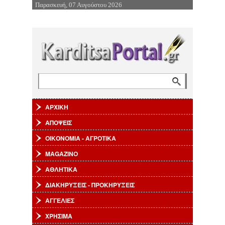
Παρασκευή, 07 Αυγούστου 2026
Επιστροφή στην Πλοήγηση
Αναζήτηση
Φόρμα αναζήτησης
ΑΡΧΙΚΗ
ΑΠΟΨΕΙΣ
ΟΙΚΟΝΟΜΙΑ - ΑΓΡΟΤΙΚΑ
MAGAZINO
ΑΘΛΗΤΙΚΑ
ΔΙΑΚΗΡΥΞΕΙΣ - ΠΡΟΚΗΡΥΞΕΙΣ
ΑΓΓΕΛΙΕΣ
ΧΡΗΣΙΜΑ