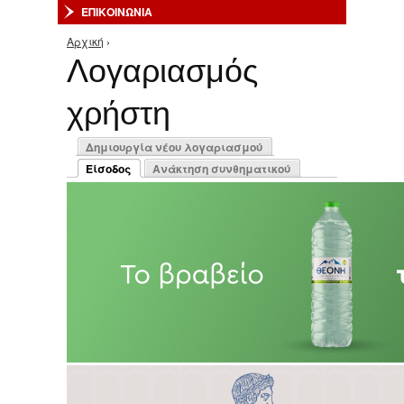
ΕΠΙΚΟΙΝΩΝΙΑ
Αρχική
›
Είστε εδώ
Λογαριασμός
χρήστη
Πρωτεύουσες καρτέλες
Δημιουργία νέου λογαριασμού
Είσοδος
Ανάκτηση συνθηματικού
(ενεργή καρτέλα)