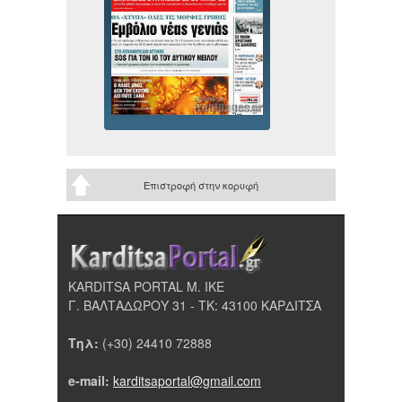
Επιστροφή στην κορυφή
KARDITSA PORTAL Μ. ΙΚΕ
Γ. ΒΑΛΤΑΔΩΡΟΥ 31 - ΤΚ: 43100 ΚΑΡΔΙΤΣΑ
Τηλ:
(+30) 24410 72888
e-mail:
karditsaportal@gmail.com