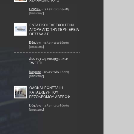
ΑΣΦΑΛΙΣΜΕΝΟΥΣ
Ειδήσεις
- τελευταία θέαση
[timestamp]
ΕΝΤΑΤΙΚΟΙ ΕΛΕΓΧΟΙ ΣΤΗΝ
ΑΓΟΡΑ ΑΠΟ ΤΗΝ ΠΕΡΙΦΕΡΕΙΑ
ΘΕΣΣΑΛΙΑΣ
Ειδήσεις
- τελευταία θέαση
[timestamp]
Δυστυχως υπαρχει και
TWEET!....
Magazino
- τελευταία θέαση
[timestamp]
ΟΛΟΚΛΗΡΩΝΕΤΑΙ Η
ΚΑΤΑΣΚΕΥΗ ΤΟΥ
ΠΕΖΟΔΡΟΜΟΥ ΑΒΕΡΩΦ
Ειδήσεις
- τελευταία θέαση
[timestamp]