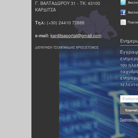
Γ. ΒΑΛΤΑΔΩΡΟΥ 31 - ΤΚ: 43100
Ακολου
ΚΑΡΔΙΤΣΑ
Ακολο
Τηλ:
(+30) 24410 72888
Παρακ
e-mail:
karditsaportal@gmail.com
Ενημερω
ΔΙΕΥΘΥΝΣΗ ΤΣΟΜΠΑΝΙΔΗΣ ΧΡΥΣΟΣΤΟΜΟΣ
Εγγραφε
ενημερω
του ηλε
ταχυδρο
ενημερω
τελευτα
Προηγούμεν