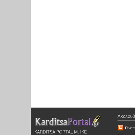
Ακολουθ
Γίνετ
KARDITSA PORTAL Μ. ΙΚΕ