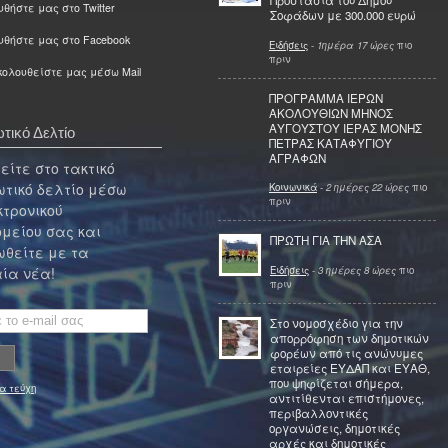
Προστασία του Δήμου
θήστε μας στο Twitter
Σοφάδων με 300.000 ευρώ
υθήστε μας στο Facebook
Ειδήσεις
-
1ημέρα 17 ώρες
πιο
πριν
ολουθείστε μας μέσω Mail
ΠΡΟΓΡΑΜΜΑ ΙΕΡΩΝ
ΑΚΟΛΟΥΘΙΩΝ ΜΗΝΟΣ
ΑΥΓΟΥΣΤΟΥ ΙΕΡΑΣ ΜΟΝΗΣ
τικό Δελτίο
ΠΕΤΡΑΣ ΚΑΤΑΦΥΓΙΟΥ
ΑΓΡΑΦΩΝ
ίτε στο τακτικό
τικό δελτίο μέσω
Κοινωνικά
-
2 ημέρες 22 ώρες
πιο
πριν
κτρονικού
μείου σας και
ΠΡΩΤΗ ΓΙΑ ΤΗΝ ΑΣΑ
θείτε με τα
Ειδήσεις
-
3 ημέρες 8 ώρες
πιο
ία νέα!
πριν
Στο νομοσχέδιο για την
απορρόφηση των δημοτικών
φορέων από τις ανώνυμες
εταιρείες ΕΥΔΑΠ και ΕΥΑΘ,
που ψηφίζεται σήμερα,
α τεύχη
αντιτίθενται επιστήμονες,
περιβαλλοντικές
οργανώσεις, δημοτικές
αρχές και δημοτικές