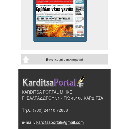
Επιστροφή στην κορυφή
KARDITSA PORTAL Μ. ΙΚΕ
Γ. ΒΑΛΤΑΔΩΡΟΥ 31 - ΤΚ: 43100 ΚΑΡΔΙΤΣΑ
Τηλ:
(+30) 24410 72888
e-mail:
karditsaportal@gmail.com