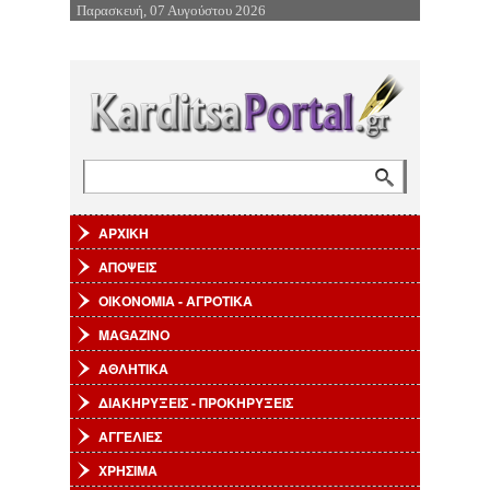
Παρασκευή, 07 Αυγούστου 2026
Επιστροφή στην Πλοήγηση
Αναζήτηση
Φόρμα αναζήτησης
ΑΡΧΙΚΗ
ΑΠΟΨΕΙΣ
ΟΙΚΟΝΟΜΙΑ - ΑΓΡΟΤΙΚΑ
MAGAZINO
ΑΘΛΗΤΙΚΑ
ΔΙΑΚΗΡΥΞΕΙΣ - ΠΡΟΚΗΡΥΞΕΙΣ
ΑΓΓΕΛΙΕΣ
ΧΡΗΣΙΜΑ