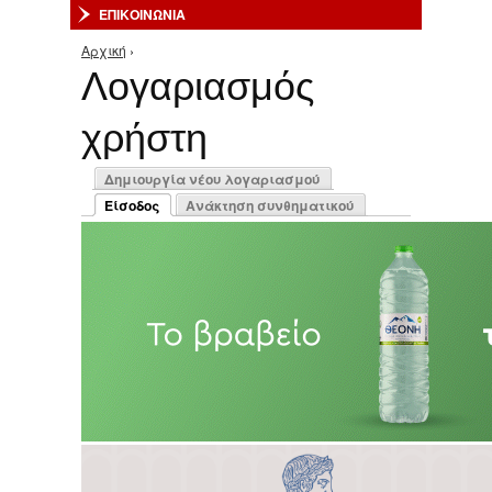
ΕΠΙΚΟΙΝΩΝΙΑ
Αρχική
›
Είστε εδώ
Λογαριασμός
χρήστη
Πρωτεύουσες καρτέλες
Δημιουργία νέου λογαριασμού
Είσοδος
Ανάκτηση συνθηματικού
(ενεργή καρτέλα)