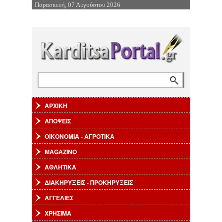
Παρασκευή, 07 Αυγούστου 2026
Επιστροφή στην Πλοήγηση
Αναζήτηση
Φόρμα αναζήτησης
ΑΡΧΙΚΗ
ΑΠΟΨΕΙΣ
ΟΙΚΟΝΟΜΙΑ - ΑΓΡΟΤΙΚΑ
MAGAZINO
ΑΘΛΗΤΙΚΑ
ΔΙΑΚΗΡΥΞΕΙΣ - ΠΡΟΚΗΡΥΞΕΙΣ
ΑΓΓΕΛΙΕΣ
ΧΡΗΣΙΜΑ