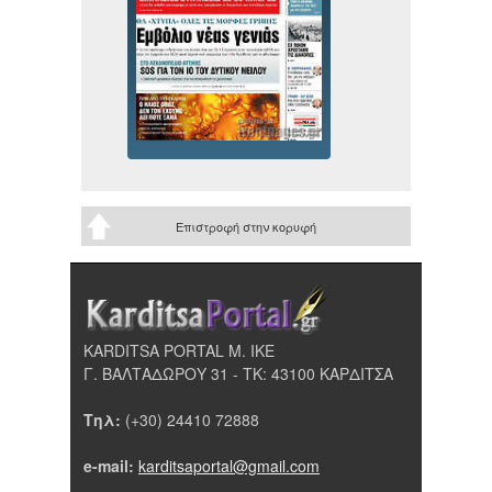
Επιστροφή στην κορυφή
KARDITSA PORTAL Μ. ΙΚΕ
Γ. ΒΑΛΤΑΔΩΡΟΥ 31 - ΤΚ: 43100 ΚΑΡΔΙΤΣΑ
Τηλ:
(+30) 24410 72888
e-mail:
karditsaportal@gmail.com