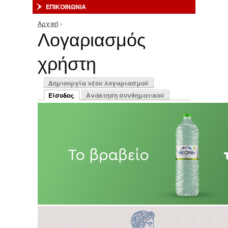
ΕΠΙΚΟΙΝΩΝΙΑ
Αρχική
›
Είστε εδώ
Λογαριασμός
χρήστη
Πρωτεύουσες καρτέλες
Δημιουργία νέου λογαριασμού
Είσοδος
Ανάκτηση συνθηματικού
(ενεργή καρτέλα)