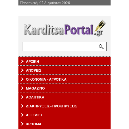
Παρασκευή, 07 Αυγούστου 2026
Επιστροφή στην Πλοήγηση
Αναζήτηση
Φόρμα αναζήτησης
ΑΡΧΙΚΗ
ΑΠΟΨΕΙΣ
ΟΙΚΟΝΟΜΙΑ - ΑΓΡΟΤΙΚΑ
MAGAZINO
ΑΘΛΗΤΙΚΑ
ΔΙΑΚΗΡΥΞΕΙΣ - ΠΡΟΚΗΡΥΞΕΙΣ
ΑΓΓΕΛΙΕΣ
ΧΡΗΣΙΜΑ