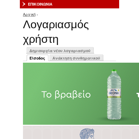
ΕΠΙΚΟΙΝΩΝΙΑ
Αρχική
›
Είστε εδώ
Λογαριασμός
χρήστη
Πρωτεύουσες καρτέλες
Δημιουργία νέου λογαριασμού
Είσοδος
Ανάκτηση συνθηματικού
(ενεργή καρτέλα)