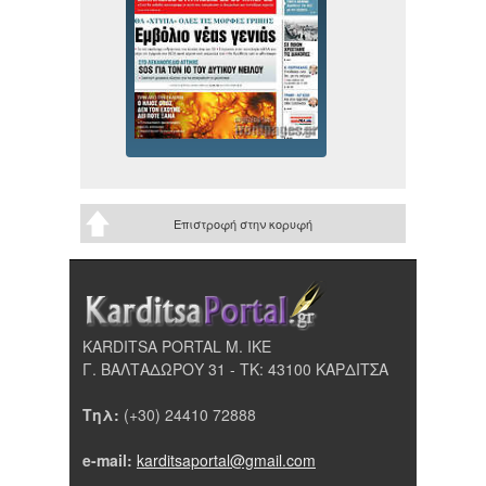
Επιστροφή στην κορυφή
KARDITSA PORTAL Μ. ΙΚΕ
Γ. ΒΑΛΤΑΔΩΡΟΥ 31 - ΤΚ: 43100 ΚΑΡΔΙΤΣΑ
Τηλ:
(+30) 24410 72888
e-mail:
karditsaportal@gmail.com