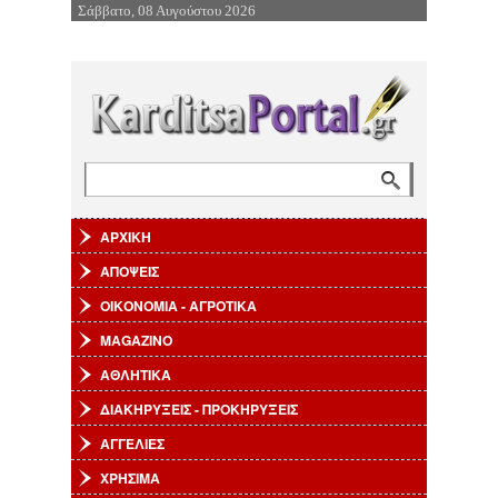
Σάββατο, 08 Αυγούστου 2026
Επιστροφή στην Πλοήγηση
Αναζήτηση
Φόρμα αναζήτησης
ΑΡΧΙΚΗ
ΑΠΟΨΕΙΣ
ΟΙΚΟΝΟΜΙΑ - ΑΓΡΟΤΙΚΑ
MAGAZINO
ΑΘΛΗΤΙΚΑ
ΔΙΑΚΗΡΥΞΕΙΣ - ΠΡΟΚΗΡΥΞΕΙΣ
ΑΓΓΕΛΙΕΣ
ΧΡΗΣΙΜΑ