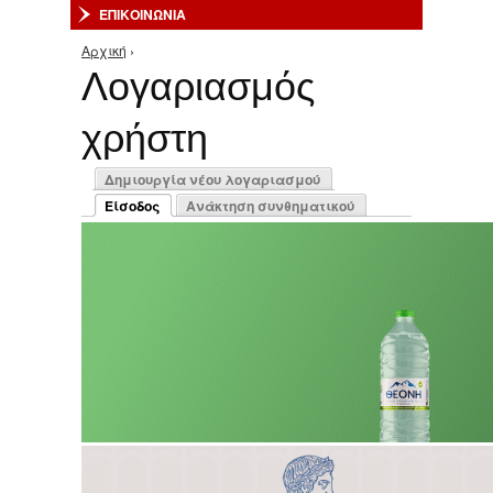
ΕΠΙΚΟΙΝΩΝΙΑ
Αρχική
›
Είστε εδώ
Λογαριασμός
χρήστη
Πρωτεύουσες καρτέλες
Δημιουργία νέου λογαριασμού
Είσοδος
Ανάκτηση συνθηματικού
(ενεργή καρτέλα)