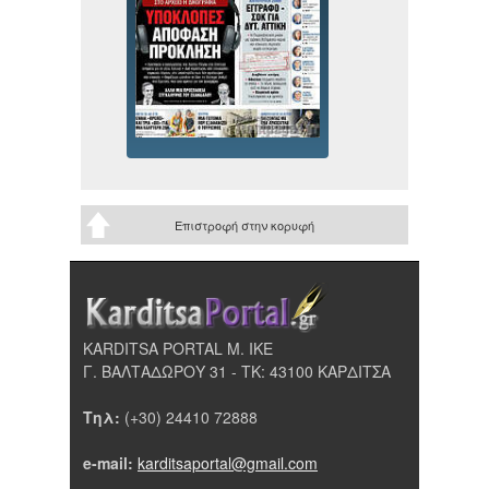
Επιστροφή στην κορυφή
KARDITSA PORTAL Μ. ΙΚΕ
Γ. ΒΑΛΤΑΔΩΡΟΥ 31 - ΤΚ: 43100 ΚΑΡΔΙΤΣΑ
Τηλ:
(+30) 24410 72888
e-mail:
karditsaportal@gmail.com