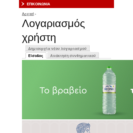
ΕΠΙΚΟΙΝΩΝΙΑ
Αρχική
›
Είστε εδώ
Λογαριασμός
χρήστη
Πρωτεύουσες καρτέλες
Δημιουργία νέου λογαριασμού
Είσοδος
Ανάκτηση συνθηματικού
(ενεργή καρτέλα)