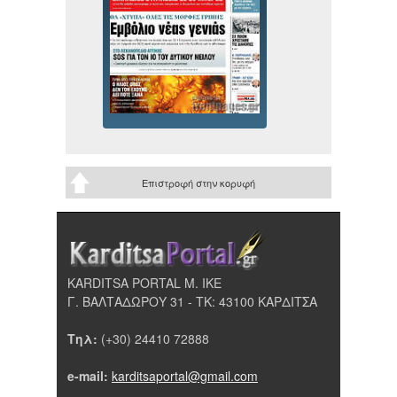
Επιστροφή στην κορυφή
KARDITSA PORTAL Μ. ΙΚΕ
Γ. ΒΑΛΤΑΔΩΡΟΥ 31 - ΤΚ: 43100 ΚΑΡΔΙΤΣΑ
Τηλ:
(+30) 24410 72888
e-mail:
karditsaportal@gmail.com