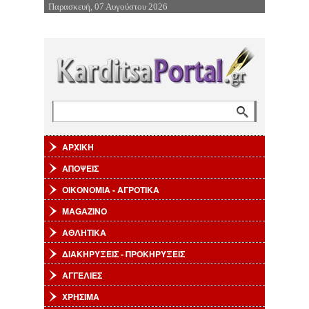
Παρασκευή, 07 Αυγούστου 2026
Επιστροφή στην Πλοήγηση
Αναζήτηση
Φόρμα αναζήτησης
ΑΡΧΙΚΗ
ΑΠΟΨΕΙΣ
ΟΙΚΟΝΟΜΙΑ - ΑΓΡΟΤΙΚΑ
MAGAZINO
ΑΘΛΗΤΙΚΑ
ΔΙΑΚΗΡΥΞΕΙΣ - ΠΡΟΚΗΡΥΞΕΙΣ
ΑΓΓΕΛΙΕΣ
ΧΡΗΣΙΜΑ