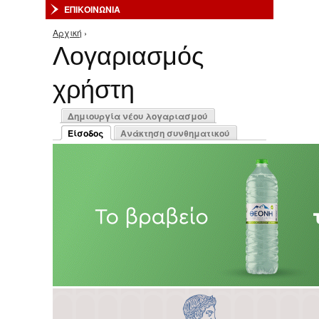
ΕΠΙΚΟΙΝΩΝΙΑ
Αρχική
›
Είστε εδώ
Λογαριασμός
χρήστη
Πρωτεύουσες καρτέλες
Δημιουργία νέου λογαριασμού
Είσοδος
Ανάκτηση συνθηματικού
(ενεργή καρτέλα)