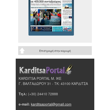
Επιστροφή στην κορυφή
KARDITSA PORTAL Μ. ΙΚΕ
Γ. ΒΑΛΤΑΔΩΡΟΥ 31 - ΤΚ: 43100 ΚΑΡΔΙΤΣΑ
Τηλ:
(+30) 24410 72888
e-mail:
karditsaportal@gmail.com