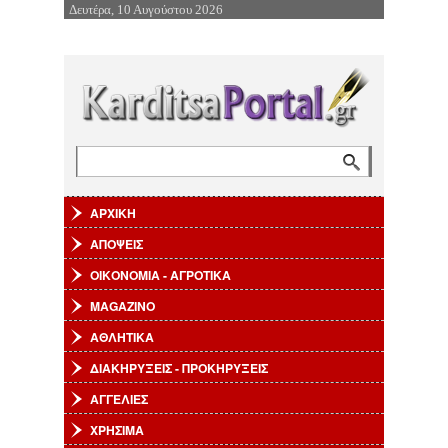
Δευτέρα, 10 Αυγούστου 2026
Επιστροφή στην Πλοήγηση
Αναζήτηση
Φόρμα αναζήτησης
ΑΡΧΙΚΗ
ΑΠΟΨΕΙΣ
ΟΙΚΟΝΟΜΙΑ - ΑΓΡΟΤΙΚΑ
MAGAZINO
ΑΘΛΗΤΙΚΑ
ΔΙΑΚΗΡΥΞΕΙΣ - ΠΡΟΚΗΡΥΞΕΙΣ
ΑΓΓΕΛΙΕΣ
ΧΡΗΣΙΜΑ