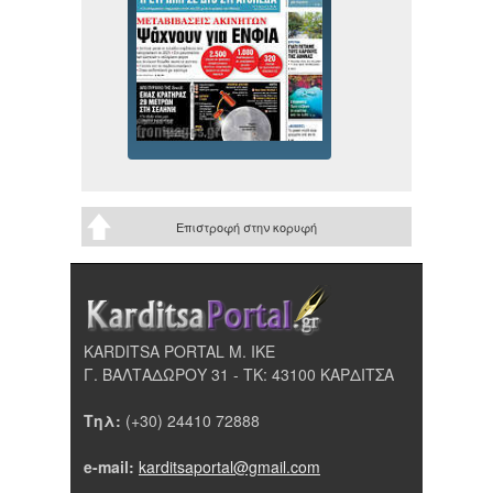
Επιστροφή στην κορυφή
KARDITSA PORTAL Μ. ΙΚΕ
Γ. ΒΑΛΤΑΔΩΡΟΥ 31 - ΤΚ: 43100 ΚΑΡΔΙΤΣΑ
Τηλ:
(+30) 24410 72888
e-mail:
karditsaportal@gmail.com