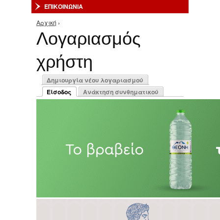
ΕΠΙΚΟΙΝΩΝΙΑ
Αρχική
›
Είστε εδώ
Λογαριασμός
χρήστη
Πρωτεύουσες καρτέλες
Δημιουργία νέου λογαριασμού
Είσοδος
Ανάκτηση συνθηματικού
(ενεργή καρτέλα)