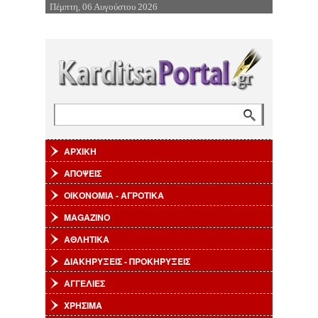
Πέμπτη, 06 Αυγούστου 2026
Επιστροφή στην Πλοήγηση
Αναζήτηση
Φόρμα αναζήτησης
ΑΡΧΙΚΗ
ΑΠΟΨΕΙΣ
ΟΙΚΟΝΟΜΙΑ - ΑΓΡΟΤΙΚΑ
MAGAZINO
ΑΘΛΗΤΙΚΑ
ΔΙΑΚΗΡΥΞΕΙΣ - ΠΡΟΚΗΡΥΞΕΙΣ
ΑΓΓΕΛΙΕΣ
ΧΡΗΣΙΜΑ