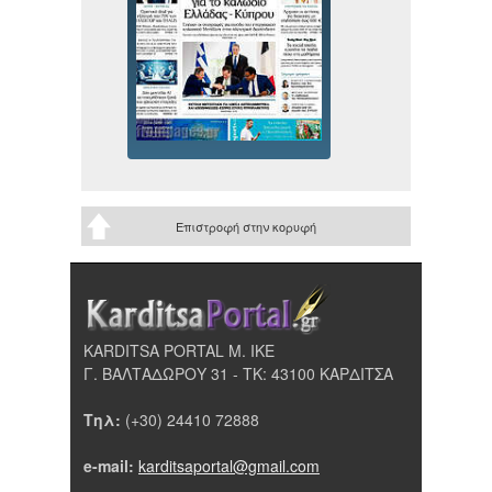
Επιστροφή στην κορυφή
KARDITSA PORTAL Μ. ΙΚΕ
Γ. ΒΑΛΤΑΔΩΡΟΥ 31 - ΤΚ: 43100 ΚΑΡΔΙΤΣΑ
Τηλ:
(+30) 24410 72888
e-mail:
karditsaportal@gmail.com