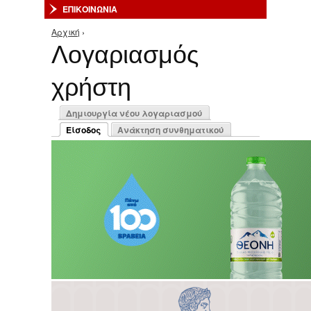
ΕΠΙΚΟΙΝΩΝΙΑ
Αρχική
›
Είστε εδώ
Λογαριασμός
χρήστη
Πρωτεύουσες καρτέλες
Δημιουργία νέου λογαριασμού
Είσοδος
Ανάκτηση συνθηματικού
(ενεργή καρτέλα)