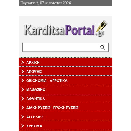
Παρασκευή, 07 Αυγούστου 2026
Επιστροφή στην Πλοήγηση
Αναζήτηση
Φόρμα αναζήτησης
ΑΡΧΙΚΗ
ΑΠΟΨΕΙΣ
ΟΙΚΟΝΟΜΙΑ - ΑΓΡΟΤΙΚΑ
MAGAZINO
ΑΘΛΗΤΙΚΑ
ΔΙΑΚΗΡΥΞΕΙΣ - ΠΡΟΚΗΡΥΞΕΙΣ
ΑΓΓΕΛΙΕΣ
ΧΡΗΣΙΜΑ