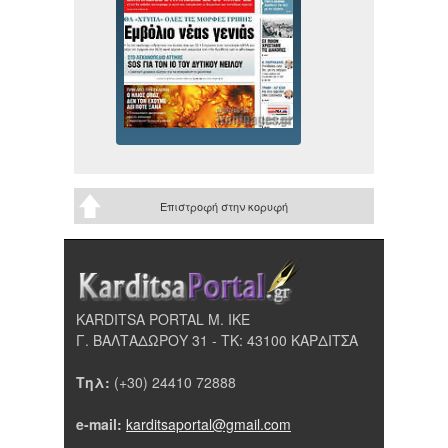
Επιστροφή στην κορυφή
KARDITSA PORTAL Μ. ΙΚΕ
Γ. ΒΑΛΤΑΔΩΡΟΥ 31 - ΤΚ: 43100 ΚΑΡΔΙΤΣΑ
Τηλ:
(+30) 24410 72888
e-mail:
karditsaportal@gmail.com