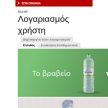
ΕΠΙΚΟΙΝΩΝΙΑ
Αρχική
›
Είστε εδώ
Λογαριασμός
χρήστη
Πρωτεύουσες καρτέλες
Δημιουργία νέου λογαριασμού
Είσοδος
Ανάκτηση συνθηματικού
(ενεργή καρτέλα)