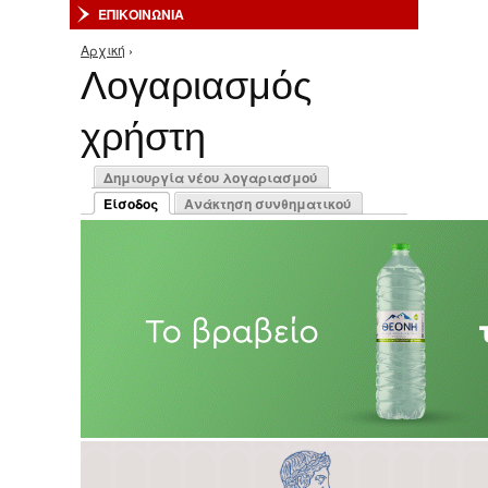
ΕΠΙΚΟΙΝΩΝΙΑ
Αρχική
›
Είστε εδώ
Λογαριασμός
χρήστη
Πρωτεύουσες καρτέλες
Δημιουργία νέου λογαριασμού
Είσοδος
Ανάκτηση συνθηματικού
(ενεργή καρτέλα)