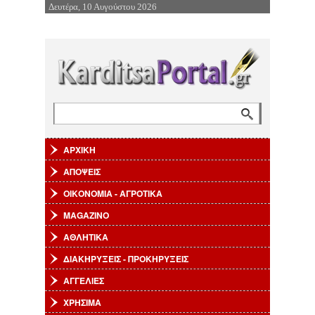
Δευτέρα, 10 Αυγούστου 2026
Επιστροφή στην Πλοήγηση
Αναζήτηση
Φόρμα αναζήτησης
ΑΡΧΙΚΗ
ΑΠΟΨΕΙΣ
ΟΙΚΟΝΟΜΙΑ - ΑΓΡΟΤΙΚΑ
MAGAZINO
ΑΘΛΗΤΙΚΑ
ΔΙΑΚΗΡΥΞΕΙΣ - ΠΡΟΚΗΡΥΞΕΙΣ
ΑΓΓΕΛΙΕΣ
ΧΡΗΣΙΜΑ