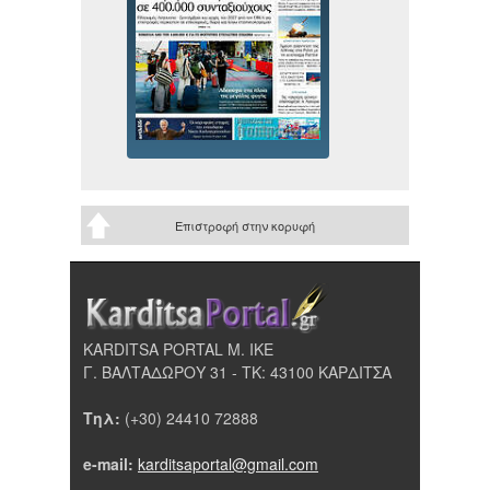
Επιστροφή στην κορυφή
KARDITSA PORTAL Μ. ΙΚΕ
Γ. ΒΑΛΤΑΔΩΡΟΥ 31 - ΤΚ: 43100 ΚΑΡΔΙΤΣΑ
Τηλ:
(+30) 24410 72888
e-mail:
karditsaportal@gmail.com