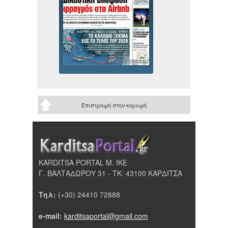
Επιστροφή στην κορυφή
KARDITSA PORTAL Μ. ΙΚΕ
Γ. ΒΑΛΤΑΔΩΡΟΥ 31 - ΤΚ: 43100 ΚΑΡΔΙΤΣΑ
Τηλ:
(+30) 24410 72888
e-mail:
karditsaportal@gmail.com