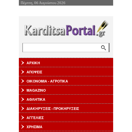
Πέμπτη, 06 Αυγούστου 2026
Επιστροφή στην Πλοήγηση
Αναζήτηση
Φόρμα αναζήτησης
ΑΡΧΙΚΗ
ΑΠΟΨΕΙΣ
ΟΙΚΟΝΟΜΙΑ - ΑΓΡΟΤΙΚΑ
MAGAZINO
ΑΘΛΗΤΙΚΑ
ΔΙΑΚΗΡΥΞΕΙΣ - ΠΡΟΚΗΡΥΞΕΙΣ
ΑΓΓΕΛΙΕΣ
ΧΡΗΣΙΜΑ