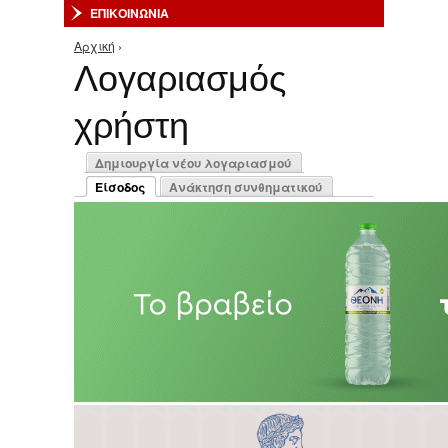
ΕΠΙΚΟΙΝΩΝΙΑ
Αρχική
›
Είστε εδώ
Λογαριασμός
χρήστη
Πρωτεύουσες καρτέλες
Δημιουργία νέου λογαριασμού
Είσοδος
Ανάκτηση συνθηματικού
(ενεργή καρτέλα)