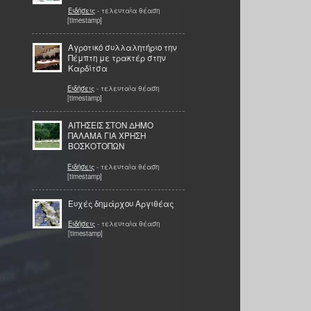
Ειδήσεις
- τελευταία θέαση
[timestamp]
Αγροτικό συλλαλητήριο την
Πέμπτη με τρακτέρ στην
Καρδίτσα
Ειδήσεις
- τελευταία θέαση
[timestamp]
ΑΙΤΗΣΕΙΣ ΣΤΟΝ ΔΗΜΟ
ΠΑΛΑΜΑ ΓΙΑ ΧΡΗΣΗ
ΒΟΣΚΟΤΟΠΩΝ
Ειδήσεις
- τελευταία θέαση
[timestamp]
Ευχές δημάρχου Αργιθέας
Ειδήσεις
- τελευταία θέαση
[timestamp]