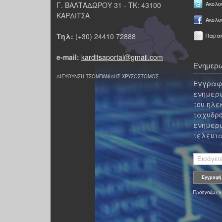
Γ. ΒΑΛΤΑΔΩΡΟΥ 31 - ΤΚ: 43100
Ακολου
ΚΑΡΔΙΤΣΑ
Ακολο
Τηλ:
(+30) 24410 72888
Παρακ
e-mail:
karditsaportal@gmail.com
Ενημερω
ΔΙΕΥΘΥΝΣΗ ΤΣΟΜΠΑΝΙΔΗΣ ΧΡΥΣΟΣΤΟΜΟΣ
Εγγραφε
ενημερω
του ηλε
ταχυδρο
ενημερω
τελευτα
Προηγούμεν