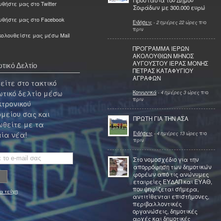
Προστασία του Δήμου
θήστε μας στο Twitter
Σοφάδων με 300.000 ευρώ
υθήστε μας στο Facebook
Ειδήσεις
-
2 ημέρες 22 ώρες
πιο
πριν
ολουθείστε μας μέσω Mail
ΠΡΟΓΡΑΜΜΑ ΙΕΡΩΝ
ΑΚΟΛΟΥΘΙΩΝ ΜΗΝΟΣ
ΑΥΓΟΥΣΤΟΥ ΙΕΡΑΣ ΜΟΝΗΣ
τικό Δελτίο
ΠΕΤΡΑΣ ΚΑΤΑΦΥΓΙΟΥ
ΑΓΡΑΦΩΝ
ίτε στο τακτικό
τικό δελτίο μέσω
Κοινωνικά
-
4 ημέρες 3 ώρες
πιο
πριν
κτρονικού
μείου σας και
ΠΡΩΤΗ ΓΙΑ ΤΗΝ ΑΣΑ
θείτε με τα
Ειδήσεις
-
4 ημέρες 13 ώρες
πιο
ία νέα!
πριν
Στο νομοσχέδιο για την
απορρόφηση των δημοτικών
φορέων από τις ανώνυμες
εταιρείες ΕΥΔΑΠ και ΕΥΑΘ,
που ψηφίζεται σήμερα,
α τεύχη
αντιτίθενται επιστήμονες,
περιβαλλοντικές
οργανώσεις, δημοτικές
αρχές και δημοτικές