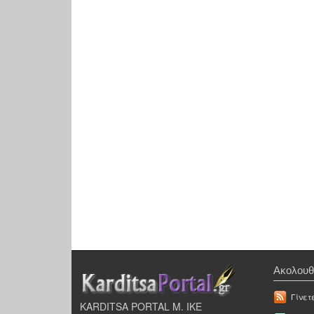
Ακολουθ
Γίνετ
KARDITSA PORTAL Μ. ΙΚΕ